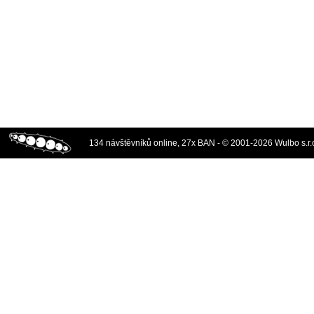
134 návštěvníků online, 27x BAN - © 2001-2026 Wulbo s.r.o