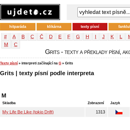
hitparáda
klikárna
texty písní
fanklu
#
A
B
C
Č
D
E
F
G
H
I
J
K
L
М
С
Grits - texty a překlady písní, ak
Texty písní
» interpreti začínající na
G
» Grits
Grits | texty písní podle interpreta
M
Skladba
Zobrazení
Jazyk
My Life Be Like (tokio Drift)
1313