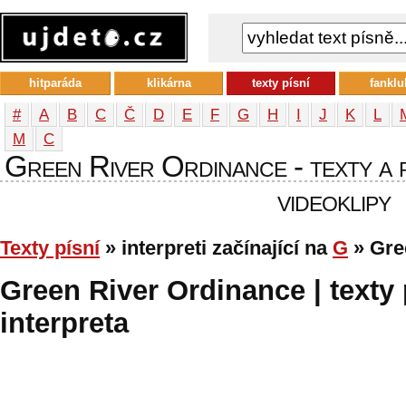
hitparáda
klikárna
texty písní
fanklu
#
A
B
C
Č
D
E
F
G
H
I
J
K
L
М
С
Green River Ordinance - texty a p
videoklipy
Texty písní
» interpreti začínající na
G
» Gre
Green River Ordinance | texty 
interpreta