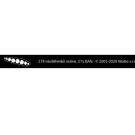
178 návštěvníků online, 27x BAN - © 2001-2026 Wulbo s.r.o