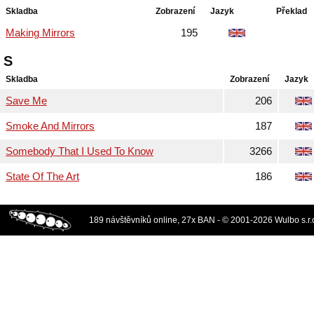
Skladba
Zobrazení
Jazyk
Překlad
Making Mirrors
195
S
Skladba
Zobrazení
Jazyk
Save Me
206
Smoke And Mirrors
187
Somebody That I Used To Know
3266
State Of The Art
186
189 návštěvníků online, 27x BAN - © 2001-2026 Wulbo s.r.o