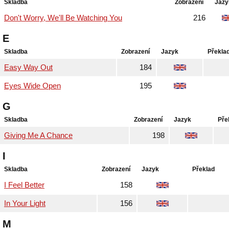
Skladba
Zobrazení
Jazy
Don't Worry, We'll Be Watching You
216
E
Skladba
Zobrazení
Jazyk
Překla
Easy Way Out
184
Eyes Wide Open
195
G
Skladba
Zobrazení
Jazyk
Pře
Giving Me A Chance
198
I
Skladba
Zobrazení
Jazyk
Překlad
I Feel Better
158
In Your Light
156
M