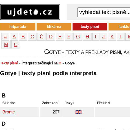
hitparáda
klikárna
texty písní
fanklu
#
A
B
C
Č
D
E
F
G
H
I
J
K
L
М
С
Gotye - texty a překlady písní, ak
Texty písní
» interpreti začínající na
G
» Gotye
Gotye | texty písní podle interpreta
B
Skladba
Zobrazení
Jazyk
Překlad
Bronte
207
D