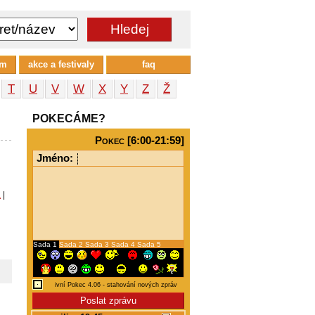
um
akce a festivaly
faq
T
U
V
W
X
Y
Z
Ž
POKECÁME?
Pokec [6:00-21:59]
Jméno:
a
|
Sada 1
Sada 2
Sada 3
Sada 4
Sada 5