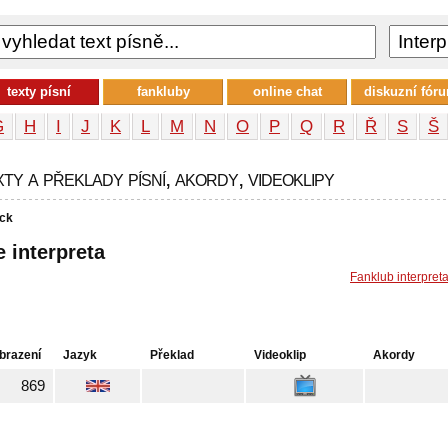
texty písní
fankluby
online chat
diskuzní fór
G
H
I
J
K
L
M
N
O
P
Q
R
Ř
S
Š
y a překlady písní, akordy, videoklipy
ck
 interpreta
Fanklub interpret
brazení
Jazyk
Překlad
Videoklip
Akordy
869