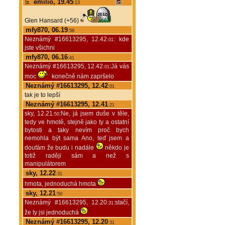
emilio, 19.45
:13
Glen Hansard (+56)
mfy870, 06.19
:58
Neznámý #16613295, 12.42
: kde
:01
jste všichni
mfy870, 06.16
:41
Neznámý #16613295, 12.42
:Já vás
:01
moc
konečně nám zapršelo
Neznámý #16613295, 12.42
:01
tak je to lepší
Neznámý #16613295, 12.41
:21
sky, 12.21
:Ne, já jsem duše v těle,
:50
tedy ve hmotě, stejně jako ty a ostatní
bytosti a taky nevím proč bych
nemohla být sama Ano, teď jsem a
doufám že budu i nadále
někdo je
totiž raději sám a než s
manipulátorem
sky, 12.22
:31
hmota, jednoduchá hmota
sky, 12.21
:50
Neznámý #16613295, 12.20
:stačí,
:31
že ty jsi jednoduchá
Neznámý #16613295, 12.20
:31