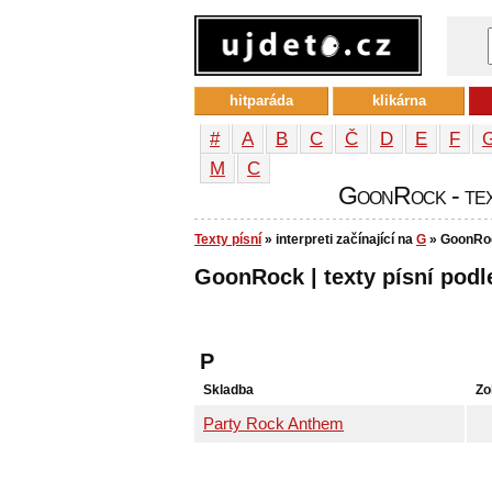
hitparáda
klikárna
#
A
B
C
Č
D
E
F
М
С
GoonRock - text
Texty písní
» interpreti začínající na
G
» GoonRo
GoonRock | texty písní podle
P
Skladba
Zo
Party Rock Anthem