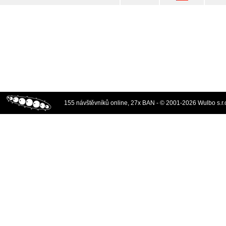
155 návštěvníků online, 27x BAN - © 2001-2026 Wulbo s.r.o