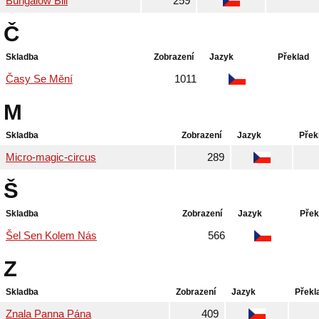
Bungalow Bill
259
Č
Skladba
Zobrazení
Jazyk
Překlad
Časy Se Mění
1011
M
Skladba
Zobrazení
Jazyk
Přek
Micro-magic-circus
289
Š
Skladba
Zobrazení
Jazyk
Přek
Šel Sen Kolem Nás
566
Z
Skladba
Zobrazení
Jazyk
Překl
Znala Panna Pána
409