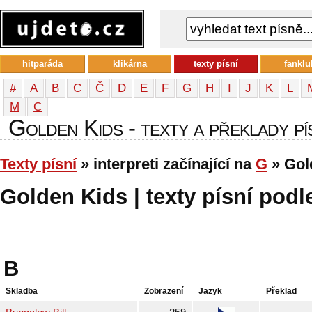
hitparáda
klikárna
texty písní
fanklu
#
A
B
C
Č
D
E
F
G
H
I
J
K
L
М
С
Golden Kids - texty a překlady pís
Texty písní
» interpreti začínající na
G
» Gol
Golden Kids | texty písní podle
B
Skladba
Zobrazení
Jazyk
Překlad