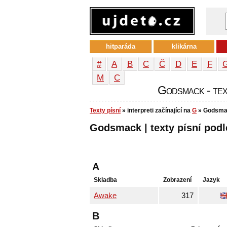
hitparáda
klikárna
#
A
B
C
Č
D
E
F
М
С
Godsmack - text
Texty písní
» interpreti začínající na
G
» Godsma
Godsmack | texty písní podl
A
Skladba
Zobrazení
Jazyk
Awake
317
B