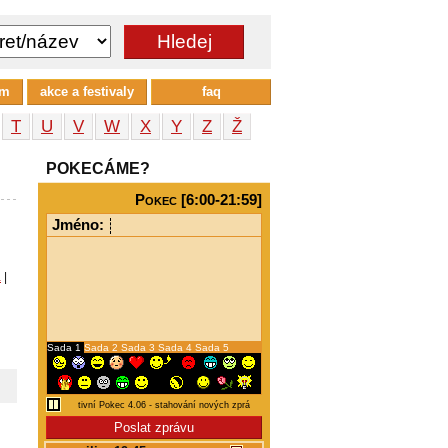
um
akce a festivaly
faq
T
U
V
W
X
Y
Z
Ž
POKECÁME?
Pokec [6:00-21:59]
Jméno:
a
|
Sada 1
Sada 2
Sada 3
Sada 4
Sada 5