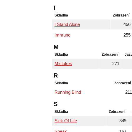
I
Skladba
Zobrazení
I Stand Alone
456
Immune
255
M
Skladba
Zobrazení
Jaz
Mistakes
271
R
Skladba
Zobrazení
Running Blind
211
S
Skladba
Zobrazení
Sick Of Life
349
Speak
167