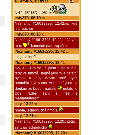
emilio, 19.45
:13
Glen Hansard (+56)
mfy870, 06.19
:58
Neznámý #16613295, 12.42
: kde
:01
jste všichni
mfy870, 06.16
:41
Neznámý #16613295, 12.42
:Já vás
:01
moc
konečně nám zapršelo
Neznámý #16613295, 12.42
:01
tak je to lepší
Neznámý #16613295, 12.41
:21
sky, 12.21
:Ne, já jsem duše v těle,
:50
tedy ve hmotě, stejně jako ty a ostatní
bytosti a taky nevím proč bych
nemohla být sama Ano, teď jsem a
doufám že budu i nadále
někdo je
totiž raději sám a než s
manipulátorem
sky, 12.22
:31
hmota, jednoduchá hmota
sky, 12.21
:50
Neznámý #16613295, 12.20
:stačí,
:31
že ty jsi jednoduchá
Neznámý #16613295, 12.20
:31