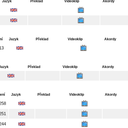
Jazyk
Překlad
Videoklip
Akordy
ní
Jazyk
Překlad
Videoklip
Akordy
13
Jazyk
Překlad
Videoklip
Akordy
ení
Jazyk
Překlad
Videoklip
Akordy
258
251
244