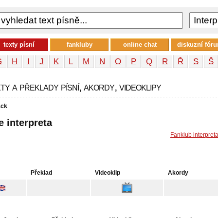
texty písní
fankluby
online chat
diskuzní fór
G
H
I
J
K
L
M
N
O
P
Q
R
Ř
S
Š
y a překlady písní, akordy, videoklipy
ck
e interpreta
Fanklub interpret
Překlad
Videoklip
Akordy