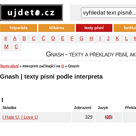
hitparáda
klikárna
texty písní
fanklu
#
A
B
C
Č
D
E
F
G
H
I
J
K
L
М
С
Gnash - texty a překlady písní, ak
Texty písní
» interpreti začínající na
G
» Gnash
Gnash | texty písní podle interpreta
I
Skladba
Zobrazení
Jazyk
Překl
I Hate U, I Love U
329