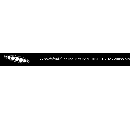
156 návštěvníků online, 27x BAN - © 2001-2026 Wulbo s.r.o