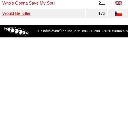
Who's Gonna Save My Soul
211
Would Be Killer
172
207 návštěvníků online, 27x BAN - © 2001-2026 Wulbo s.r.o