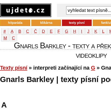
hitparáda
klikárna
texty písní
fanklu
#
A
B
C
Č
D
E
F
G
H
I
J
K
L
М
С
Gnarls Barkley - texty a překl
videoklipy
Texty písní
» interpreti začínající na
G
» Gna
Gnarls Barkley | texty písní po
A