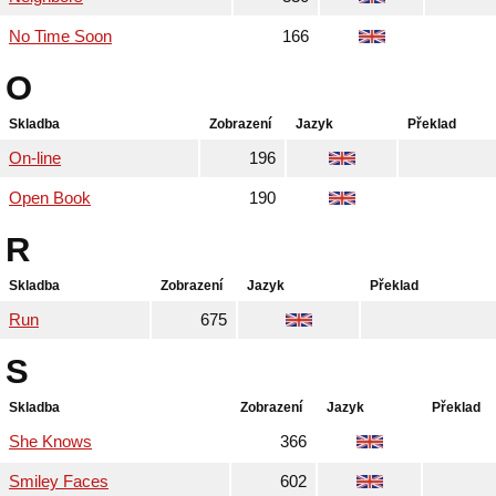
No Time Soon
166
O
Skladba
Zobrazení
Jazyk
Překlad
On-line
196
Open Book
190
R
Skladba
Zobrazení
Jazyk
Překlad
Run
675
S
Skladba
Zobrazení
Jazyk
Překlad
She Knows
366
Smiley Faces
602