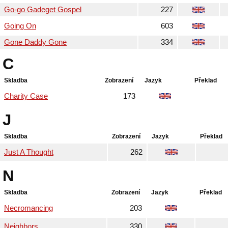
Go-go Gadeget Gospel
227
Going On
603
Gone Daddy Gone
334
C
Skladba
Zobrazení
Jazyk
Překlad
Charity Case
173
J
Skladba
Zobrazení
Jazyk
Překlad
Just A Thought
262
N
Skladba
Zobrazení
Jazyk
Překlad
Necromancing
203
Neighbors
330