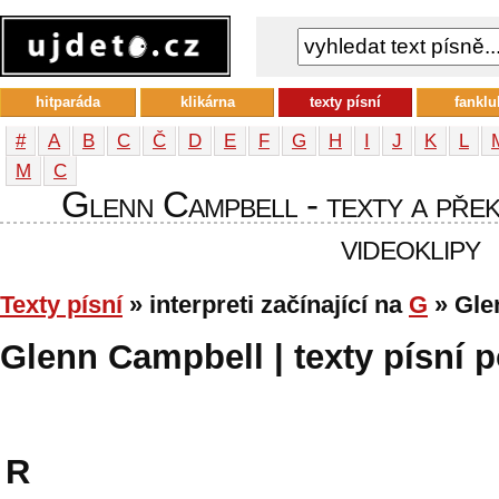
hitparáda
klikárna
texty písní
fanklu
#
A
B
C
Č
D
E
F
G
H
I
J
K
L
М
С
Glenn Campbell - texty a překl
videoklipy
Texty písní
» interpreti začínající na
G
» Gle
Glenn Campbell | texty písní p
R