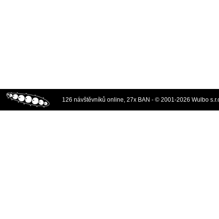
126 návštěvníků online, 27x BAN - © 2001-2026 Wulbo s.r.o