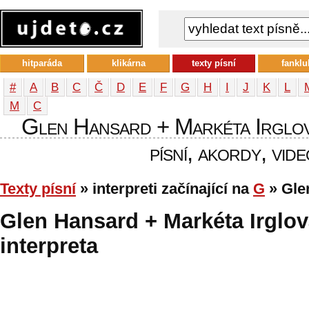
hitparáda
klikárna
texty písní
fanklu
#
A
B
C
Č
D
E
F
G
H
I
J
K
L
М
С
Glen Hansard + Markéta Irglová
písní, akordy, vide
Texty písní
» interpreti začínající na
G
» Gle
Glen Hansard + Markéta Irglová
interpreta