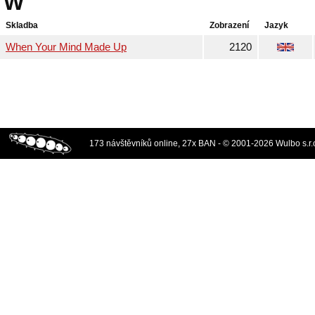
W
Skladba
Zobrazení
Jazyk
When Your Mind Made Up
2120
173 návštěvníků online, 27x BAN - © 2001-2026 Wulbo s.r.o