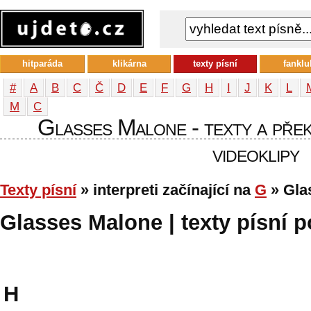
hitparáda
klikárna
texty písní
fanklu
#
A
B
C
Č
D
E
F
G
H
I
J
K
L
М
С
Glasses Malone - texty a překl
videoklipy
Texty písní
» interpreti začínající na
G
» Gla
Glasses Malone | texty písní p
H