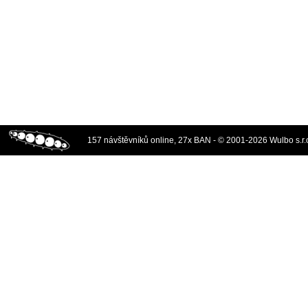
157 návštěvníků online, 27x BAN - © 2001-2026 Wulbo s.r.o