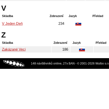
V
Skladba
Zobrazení
Jazyk
Překlad
V Jeden Deň
234
Z
Skladba
Zobrazení
Jazyk
Překlad
Zakázané Veci
186
148 návštěvníků online, 27x BAN - © 2001-2026 Wulbo s.r.o