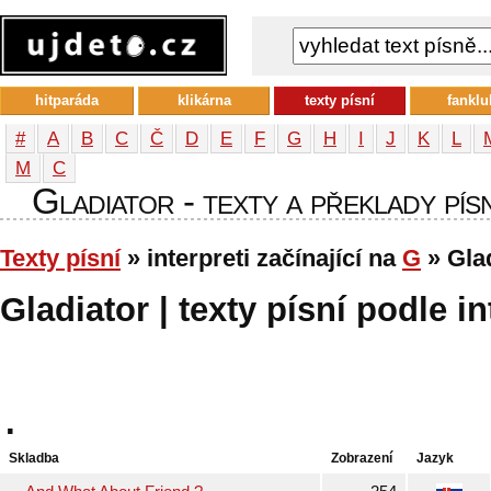
hitparáda
klikárna
texty písní
fanklu
#
A
B
C
Č
D
E
F
G
H
I
J
K
L
М
С
Gladiator - texty a překlady písn
Texty písní
» interpreti začínající na
G
» Gla
Gladiator | texty písní podle in
.
Skladba
Zobrazení
Jazyk