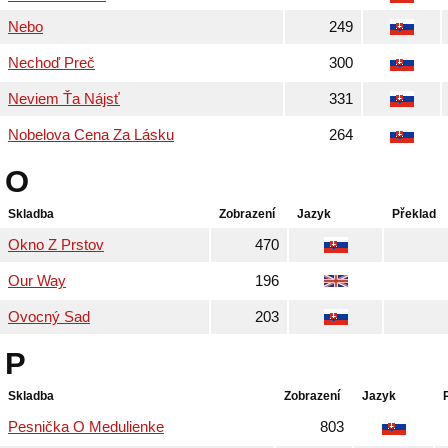
Nebo
249
Nechoď Preč
300
Neviem Ťa Nájsť
331
Nobelova Cena Za Lásku
264
O
Skladba
Zobrazení
Jazyk
Překlad
Okno Z Prstov
470
Our Way
196
Ovocný Sad
203
P
Skladba
Zobrazení
Jazyk
Pesnička O Medulienke
803