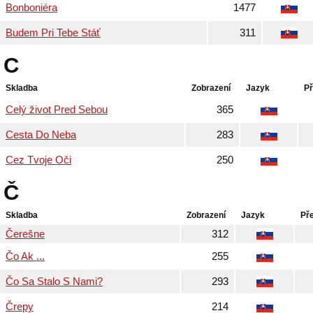
Bonboniéra
1477
Budem Pri Tebe Stáť
311
C
Skladba
Zobrazení
Jazyk
Př
Celý život Pred Sebou
365
Cesta Do Neba
283
Cez Tvoje Oči
250
Č
Skladba
Zobrazení
Jazyk
Př
Čerešne
312
Čo Ak ...
255
Čo Sa Stalo S Nami?
293
Črepy
214