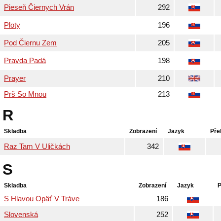
Pieseň Čiernych Vrán
292
Ploty
196
Pod Čiernu Zem
205
Pravda Padá
198
Prayer
210
Prš So Mnou
213
R
Skladba
Zobrazení
Jazyk
Pře
Raz Tam V Uličkách
342
S
Skladba
Zobrazení
Jazyk
P
S Hlavou Opäť V Tráve
186
Slovenská
252