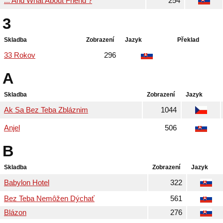
... And What About Friend ?
254
3
Skladba
Zobrazení
Jazyk
Překlad
33 Rokov
296
A
Skladba
Zobrazení
Jazyk
Ak Sa Bez Teba Zbláznim
1044
Anjel
506
B
Skladba
Zobrazení
Jazyk
Babylon Hotel
322
Bez Teba Nemôžen Dýchať
561
Blázon
276