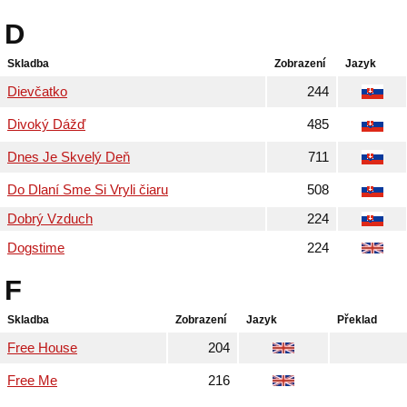
D
Skladba
Zobrazení
Jazyk
Dievčatko
244
Divoký Dážď
485
Dnes Je Skvelý Deň
711
Do Dlaní Sme Si Vryli čiaru
508
Dobrý Vzduch
224
Dogstime
224
F
Skladba
Zobrazení
Jazyk
Překlad
Free House
204
Free Me
216