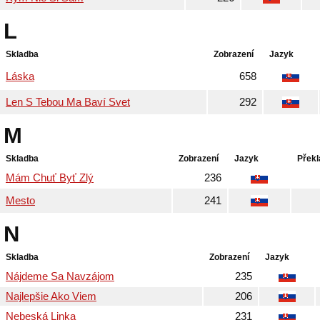
L
Skladba
Zobrazení
Jazyk
Láska
658
Len S Tebou Ma Baví Svet
292
M
Skladba
Zobrazení
Jazyk
Překl
Mám Chuť Byť Zlý
236
Mesto
241
N
Skladba
Zobrazení
Jazyk
Nájdeme Sa Navzájom
235
Najlepšie Ako Viem
206
Nebeská Linka
231