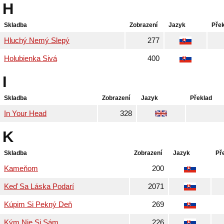
H
Skladba
Zobrazení
Jazyk
Pře
Hluchý Nemý Slepý
277
Holubienka Sivá
400
I
Skladba
Zobrazení
Jazyk
Překlad
In Your Head
328
K
Skladba
Zobrazení
Jazyk
Př
Kameňom
200
Keď Sa Láska Podarí
2071
Kúpim Si Pekný Deň
269
Kým Nie Si Sám
226