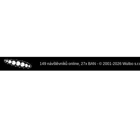
149 návštěvníků online, 27x BAN - © 2001-2026 Wulbo s.r.o