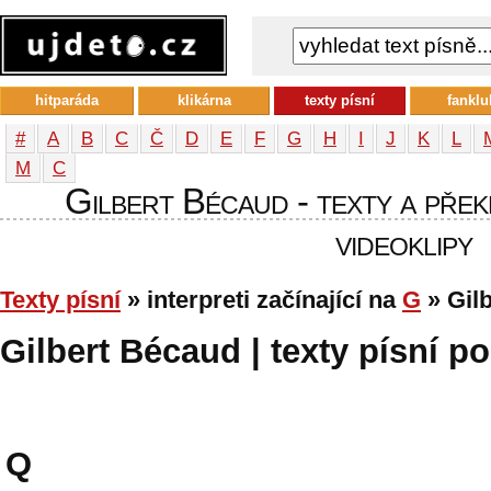
hitparáda
klikárna
texty písní
fanklu
#
A
B
C
Č
D
E
F
G
H
I
J
K
L
М
С
Gilbert Bécaud - texty a překl
videoklipy
Texty písní
» interpreti začínající na
G
» Gil
Gilbert Bécaud | texty písní po
Q