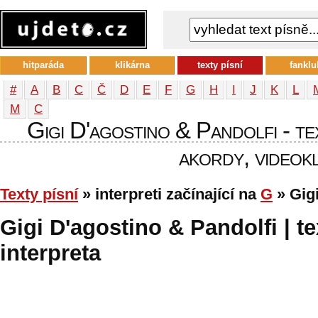
hitparáda
klikárna
texty písní
fanklu
#
A
B
C
Č
D
E
F
G
H
I
J
K
L
М
С
Gigi D'agostino & Pandolfi - tex
akordy, videokl
Texty písní
» interpreti začínající na
G
» Gigi
Gigi D'agostino & Pandolfi | te
interpreta