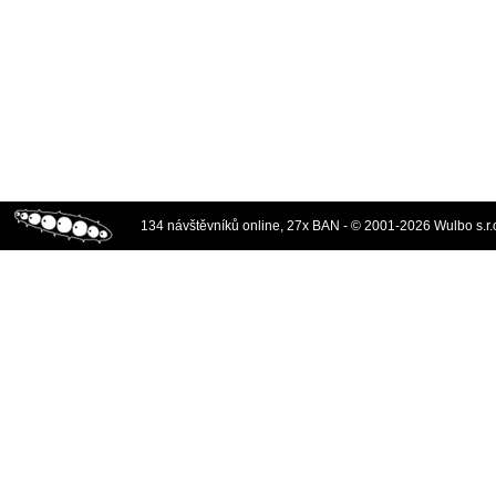
134 návštěvníků online, 27x BAN - © 2001-2026 Wulbo s.r.o