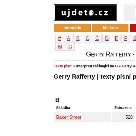
hitparáda
klikárna
#
A
B
C
Č
D
E
F
М
С
Gerry Rafferty - t
Texty písní
» interpreti začínající na
G
» Gerry Ra
Gerry Rafferty | texty písní 
B
Skladba
Zobrazení
Baker Street
528