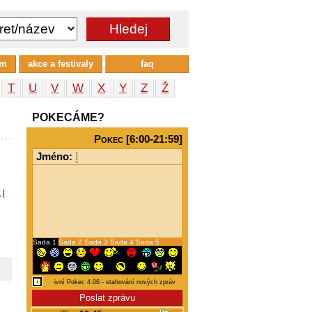
um
akce a festivaly
faq
T
U
V
W
X
Y
Z
Ž
POKECÁME?
Pokec [6:00-21:59]
Jméno:
a
|
Sada 1
Sada 2
Sada 3
Sada 4
Sada 5