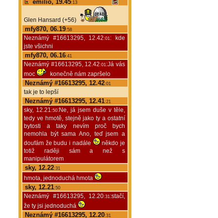
emilio, 19.45
:13
Glen Hansard (+56)
mfy870, 06.19
:58
Neznámý #16613295, 12.42
: kde
:01
jste všichni
mfy870, 06.16
:41
Neznámý #16613295, 12.42
:Já vás
:01
moc
konečně nám zapršelo
Neznámý #16613295, 12.42
:01
tak je to lepší
Neznámý #16613295, 12.41
:21
sky, 12.21
:Ne, já jsem duše v těle,
:50
tedy ve hmotě, stejně jako ty a ostatní
bytosti a taky nevím proč bych
nemohla být sama Ano, teď jsem a
doufám že budu i nadále
někdo je
totiž raději sám a než s
manipulátorem
sky, 12.22
:31
hmota, jednoduchá hmota
sky, 12.21
:50
Neznámý #16613295, 12.20
:stačí,
:31
že ty jsi jednoduchá
Neznámý #16613295, 12.20
:31