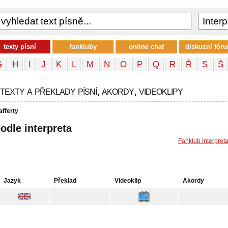
texty písní
fankluby
online chat
diskuzní fór
G
H
I
J
K
L
M
N
O
P
Q
R
Ř
S
Š
exty a překlady písní, akordy, videoklipy
fferty
podle interpreta
Fanklub interpret
Jazyk
Překlad
Videoklip
Akordy