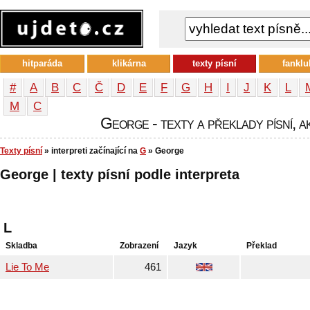
hitparáda
klikárna
texty písní
fanklu
#
A
B
C
Č
D
E
F
G
H
I
J
K
L
М
С
George - texty a překlady písní, a
Texty písní
» interpreti začínající na
G
» George
George | texty písní podle interpreta
L
Skladba
Zobrazení
Jazyk
Překlad
Lie To Me
461