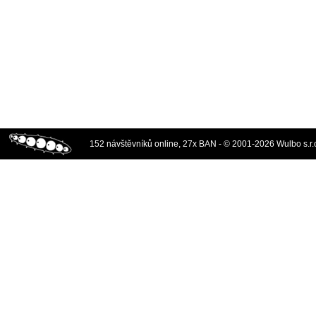
152 návštěvníků online, 27x BAN - © 2001-2026 Wulbo s.r.o