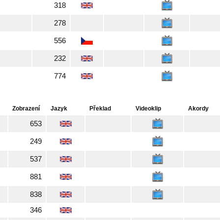
318
278
556
232
774
Zobrazení
Jazyk
Překlad
Videoklip
Akordy
653
249
537
881
838
346