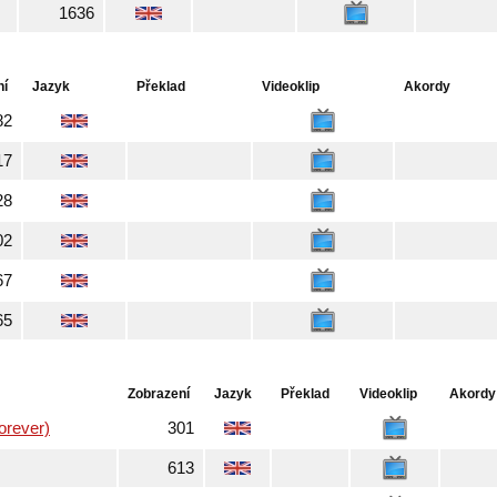
1636
ní
Jazyk
Překlad
Videoklip
Akordy
82
17
28
02
67
65
Zobrazení
Jazyk
Překlad
Videoklip
Akordy
Forever)
301
613