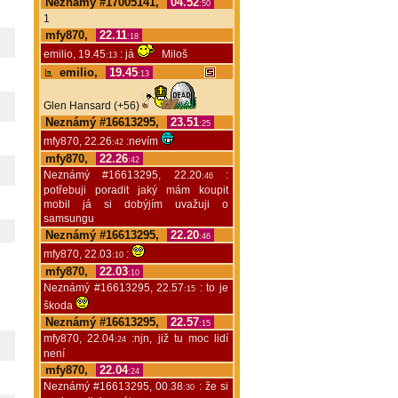
Neznámý #17005141,
04.52
:50
1
mfy870,
22.11
:18
emilio, 19.45
: já
Miloš
:13
emilio,
19.45
:13
Glen Hansard (+56)
Neznámý #16613295,
23.51
:25
mfy870, 22.26
:nevím
:42
mfy870,
22.26
:42
Neznámý #16613295, 22.20
:
:46
potřebuji poradit jaký mám koupit
mobil já si dobýjím uvažuji o
samsungu
Neznámý #16613295,
22.20
:46
mfy870, 22.03
:
:10
mfy870,
22.03
:10
Neznámý #16613295, 22.57
: to je
:15
škoda
Neznámý #16613295,
22.57
:15
mfy870, 22.04
:njn, již tu moc lidí
:24
není
mfy870,
22.04
:24
Neznámý #16613295, 00.38
: že si
:30