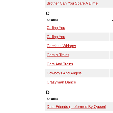
Brother Can You Spare A Dime
C
Skladba
Calling You
Calling You
Careless Whisper
Cars & Trains
Cars And Trains
Cowboys And Angels
Crazyman Dance
D
Skladba
Dear Friends (preformed By Queen)