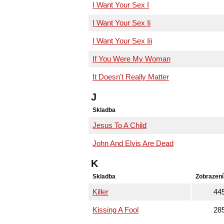
I Want Your Sex I
I Want Your Sex Ii
I Want Your Sex Iii
If You Were My Woman
It Doesn't Really Matter
J
Skladba
Jesus To A Child
John And Elvis Are Dead
K
Skladba
Zobrazení
Killer
44
Kissing A Fool
28