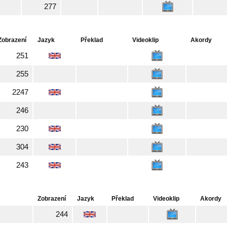
277
Zobrazení
Jazyk
Překlad
Videoklip
Akordy
251
255
2247
246
230
304
243
Zobrazení
Jazyk
Překlad
Videoklip
Akordy
244