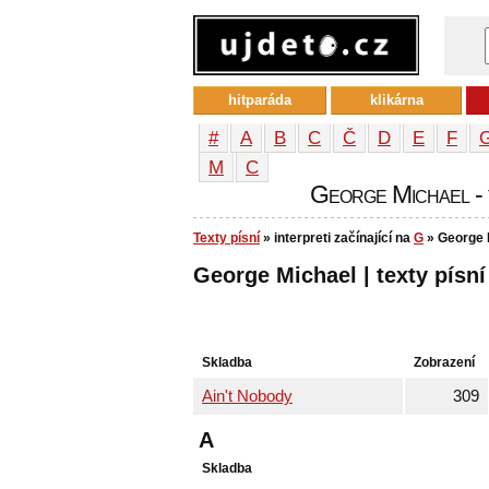
hitparáda
klikárna
#
A
B
C
Č
D
E
F
М
С
George Michael - t
Texty písní
» interpreti začínající na
G
» George 
George Michael | texty písní
Skladba
Zobrazení
Ain't Nobody
309
A
Skladba