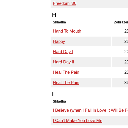
Freedom '90
H
Skladba
Zobraze
Hand To Mouth
2
Happy
2
Hard Day I
2
Hard Day Ii
2
Heal The Pain
2
Heal The Pain
3
I
Skladba
I Believe (when I Fall In Love It Will Be 
I Can't Make You Love Me