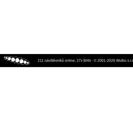
211 návštěvníků online, 27x BAN - © 2001-2026 Wulbo s.r.o