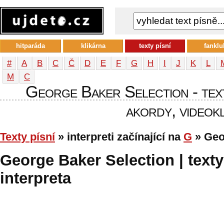
hitparáda
klikárna
texty písní
fanklu
#
A
B
C
Č
D
E
F
G
H
I
J
K
L
М
С
George Baker Selection - texty
akordy, videokl
Texty písní
» interpreti začínající na
G
» Geo
George Baker Selection | texty
interpreta