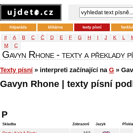
hitparáda
klikárna
texty písní
fanklu
#
A
B
C
Č
D
E
F
G
H
I
J
K
L
М
С
Gavyn Rhone - texty a překlady pís
Texty písní
» interpreti začínající na
G
» Gav
Gavyn Rhone | texty písní podl
P
Skladba
Zobrazení
Jazyk
Překl