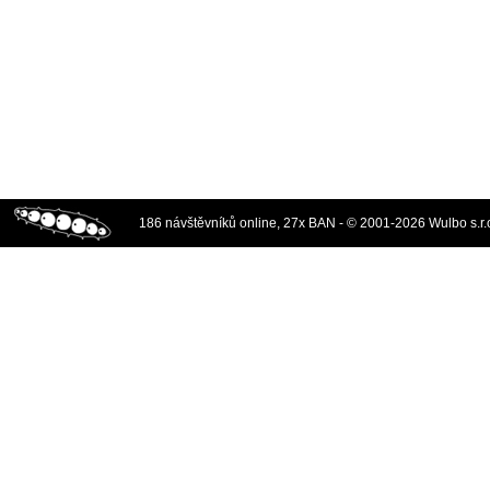
186 návštěvníků online, 27x BAN - © 2001-2026 Wulbo s.r.o