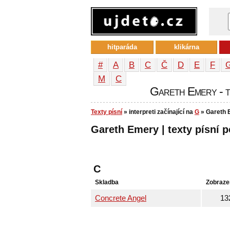
hitparáda
klikárna
#
A
B
C
Č
D
E
F
М
С
Gareth Emery - te
Texty písní
» interpreti začínající na
G
» Gareth 
Gareth Emery | texty písní p
C
Skladba
Zobraze
Concrete Angel
13