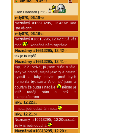
emilio, 19.45
:13
Glen Hansard (+56)
mfy870, 06.19
:58
Neznámý #16613295, 12.42
: kde
:01
jste všichni
mfy870, 06.16
:41
Neznámý #16613295, 12.42
:Já vás
:01
moc
konečně nám zapršelo
Neznámý #16613295, 12.42
:01
tak je to lepší
Neznámý #16613295, 12.41
:21
sky, 12.21
:Ne, já jsem duše v těle,
:50
tedy ve hmotě, stejně jako ty a ostatní
bytosti a taky nevím proč bych
nemohla být sama Ano, teď jsem a
doufám že budu i nadále
někdo je
totiž raději sám a než s
manipulátorem
sky, 12.22
:31
hmota, jednoduchá hmota
sky, 12.21
:50
Neznámý #16613295, 12.20
:stačí,
:31
že ty jsi jednoduchá
Neznámý #16613295, 12.20
:31