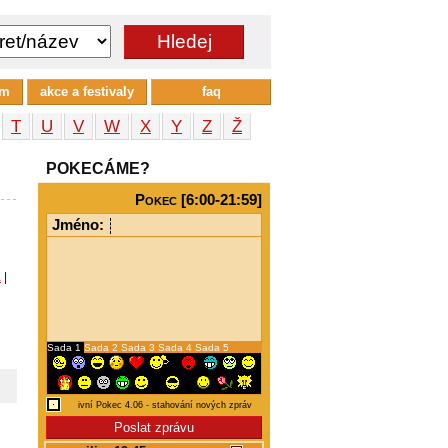
um
akce a festivaly
faq
T
U
V
W
X
Y
Z
Ž
POKECÁME?
Pokec [6:00-21:59]
Jméno:
a
|
Sada 1
Sada 2
Sada 3
Sada 4
Sada 5