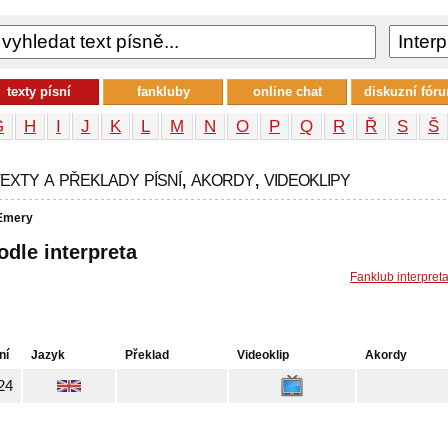
texty písní
fankluby
online chat
diskuzní fór
G
H
I
J
K
L
M
N
O
P
Q
R
Ř
S
Š
xty a překlady písní, akordy, videoklipy
Emery
odle interpreta
Fanklub interpret
ní
Jazyk
Překlad
Videoklip
Akordy
24