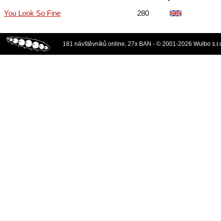
You Look So Fine
280
181 návštěvníků online, 27x BAN - © 2001-2026 Wulbo s.r.o