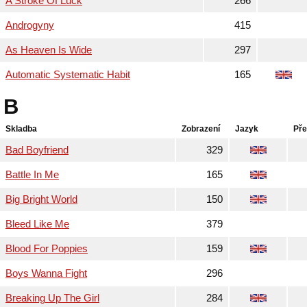
A Stroke Of Luck
266
Androgyny
415
As Heaven Is Wide
297
Automatic Systematic Habit
165
B
Skladba
Zobrazení
Jazyk
Pře
Bad Boyfriend
329
Battle In Me
165
Big Bright World
150
Bleed Like Me
379
Blood For Poppies
159
Boys Wanna Fight
296
Breaking Up The Girl
284