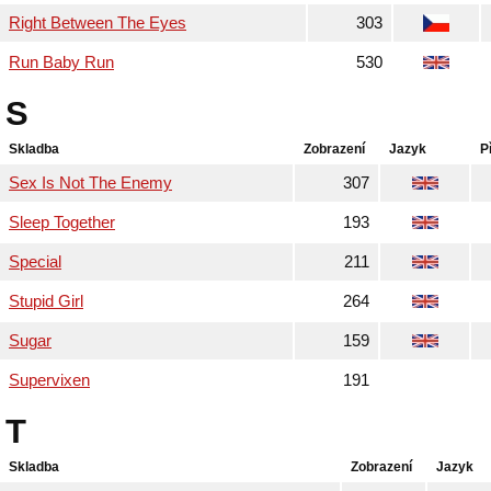
Right Between The Eyes
303
Run Baby Run
530
S
Skladba
Zobrazení
Jazyk
P
Sex Is Not The Enemy
307
Sleep Together
193
Special
211
Stupid Girl
264
Sugar
159
Supervixen
191
T
Skladba
Zobrazení
Jazyk