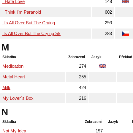
I Hate Love
148
I Think I'm Paranoid
602
It's All Over But The Crying
293
Its All Over But The Crying Sk
283
M
Skladba
Zobrazení
Jazyk
Překlad
Medication
274
Metal Heart
255
Milk
424
My Lover´s Box
216
N
Skladba
Zobrazení
Jazyk
Not My Idea
197