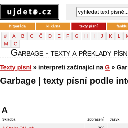
hitparáda
klikárna
texty písní
fanklu
#
A
B
C
Č
D
E
F
G
H
I
J
K
L
М
С
Garbage - texty a překlady písní
Texty písní
» interpreti začínající na
G
» Gar
Garbage | texty písní podle int
A
Skladba
Zobrazení
Jazyk