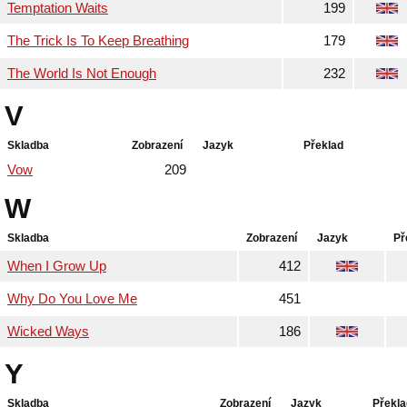
Temptation Waits
199
The Trick Is To Keep Breathing
179
The World Is Not Enough
232
V
Skladba
Zobrazení
Jazyk
Překlad
Vow
209
W
Skladba
Zobrazení
Jazyk
Př
When I Grow Up
412
Why Do You Love Me
451
Wicked Ways
186
Y
Skladba
Zobrazení
Jazyk
Překla