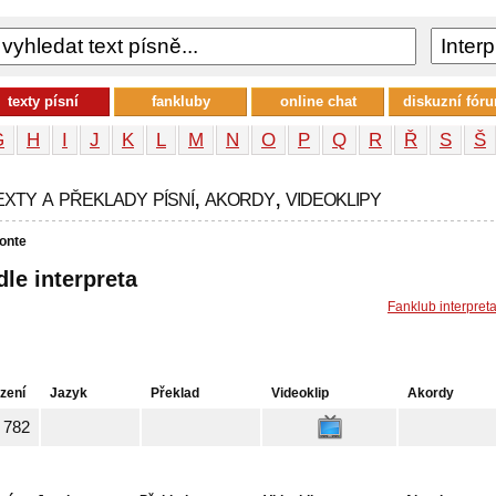
texty písní
fankluby
online chat
diskuzní fór
G
H
I
J
K
L
M
N
O
P
Q
R
Ř
S
Š
ty a překlady písní, akordy, videoklipy
onte
dle interpreta
Fanklub interpret
zení
Jazyk
Překlad
Videoklip
Akordy
782