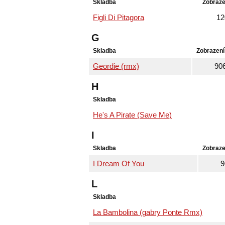
Skladba
Zobraze
Figli Di Pitagora
12
G
Skladba
Zobrazení
Geordie (rmx)
90
H
Skladba
He's A Pirate (Save Me)
I
Skladba
Zobraze
I Dream Of You
9
L
Skladba
La Bambolina (gabry Ponte Rmx)