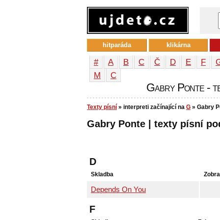
hitparáda
klikárna
#
A
B
C
Č
D
E
F
М
С
Gabry Ponte - tex
Texty písní
» interpreti začínající na
G
» Gabry P
Gabry Ponte | texty písní po
D
Skladba
Zobra
Depends On You
F