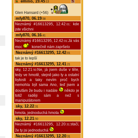
emilio, 19.45
:13
Glen Hansard (+56)
mfy870, 06.19
:58
Neznámý #16613295, 12.42
: kde
:01
jste všichni
mfy870, 06.16
:41
Neznámý #16613295, 12.42
:Já vás
:01
moc
konečně nám zapršelo
Neznámý #16613295, 12.42
:01
tak je to lepší
Neznámý #16613295, 12.41
:21
sky, 12.21
:Ne, já jsem duše v těle,
:50
tedy ve hmotě, stejně jako ty a ostatní
bytosti a taky nevím proč bych
nemohla být sama Ano, teď jsem a
doufám že budu i nadále
někdo je
totiž raději sám a než s
manipulátorem
sky, 12.22
:31
hmota, jednoduchá hmota
sky, 12.21
:50
Neznámý #16613295, 12.20
:stačí,
:31
že ty jsi jednoduchá
Neznámý #16613295, 12.20
:31