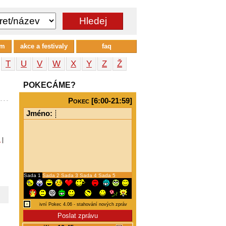
um
akce a festivaly
faq
T
U
V
W
X
Y
Z
Ž
POKECÁME?
Pokec [6:00-21:59]
Jméno:
a
|
Sada 1
Sada 2
Sada 3
Sada 4
Sada 5