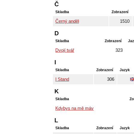
Č
Skladba
Zobrazení
Černý anděl
1510
D
Skladba
Zobrazení
Ja
Dvojí tvář
323
I
Skladba
Zobrazení
Jazyk
I Stand
306
K
Skladba
Zo
Kdybys na mě máv
L
Skladba
Zobrazení
Jazyk