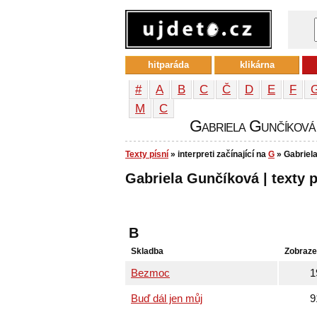
hitparáda
klikárna
#
A
B
C
Č
D
E
F
М
С
Gabriela Gunčíková -
Texty písní
» interpreti začínající na
G
» Gabriel
Gabriela Gunčíková | texty p
B
Skladba
Zobraze
Bezmoc
1
Buď dál jen můj
9