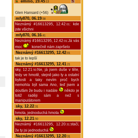
emilio, 19.45
:13
Glen Hansard (+56)
mfy870, 06.19
:58
Neznámý #16613295, 12.42
: kde
:01
jste všichni
mfy870, 06.16
:41
Neznámý #16613295, 12.42
:Já vás
:01
moc
konečně nám zapršelo
Neznámý #16613295, 12.42
:01
tak je to lepší
Neznámý #16613295, 12.41
:21
sky, 12.21
:Ne, já jsem duše v těle,
:50
tedy ve hmotě, stejně jako ty a ostatní
bytosti a taky nevím proč bych
nemohla být sama Ano, teď jsem a
doufám že budu i nadále
někdo je
totiž raději sám a než s
manipulátorem
sky, 12.22
:31
hmota, jednoduchá hmota
sky, 12.21
:50
Neznámý #16613295, 12.20
:stačí,
:31
že ty jsi jednoduchá
Neznámý #16613295, 12.20
:31