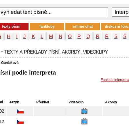
texty písní
fankluby
online chat
diskuzní fór
G
H
I
J
K
L
M
N
O
P
Q
R
Ř
S
Š
 texty a překlady písní, akordy, videoklipy
a Gunčíková
ísní podle interpreta
Fanklub interpret
ní
Jazyk
Překlad
Videoklip
Akordy
92
12