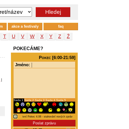
um
akce a festivaly
faq
T
U
V
W
X
Y
Z
Ž
POKECÁME?
Pokec [6:00-21:59]
Jméno:
a
|
Sada 1
Sada 2
Sada 3
Sada 4
Sada 5