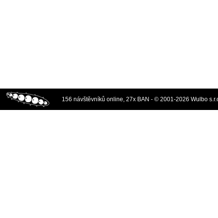
156 návštěvníků online, 27x BAN - © 2001-2026 Wulbo s.r.o