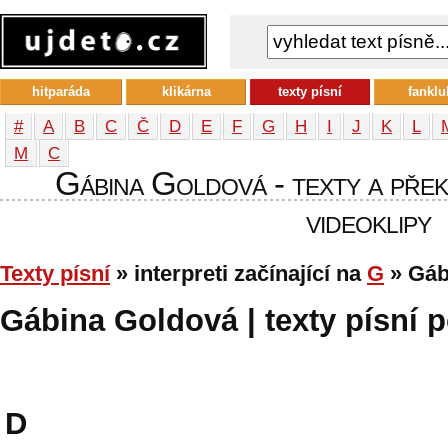
hitparáda
klikárna
texty písní
fanklu
#
A
B
C
Č
D
E
F
G
H
I
J
K
L
М
С
Gábina Goldová - texty a překl
videoklipy
Texty písní
» interpreti začínající na
G
» Gáb
Gábina Goldová | texty písní p
D