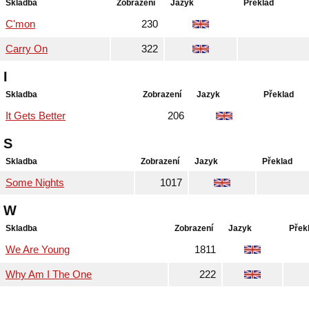
Skladba
Zobrazení
Jazyk
Překlad
C'mon
230
Carry On
322
I
Skladba
Zobrazení
Jazyk
Překlad
It Gets Better
206
S
Skladba
Zobrazení
Jazyk
Překlad
Some Nights
1017
W
Skladba
Zobrazení
Jazyk
Přek
We Are Young
1811
Why Am I The One
222