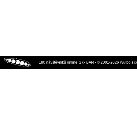
180 návštěvníků online, 27x BAN - © 2001-2026 Wulbo s.r.o