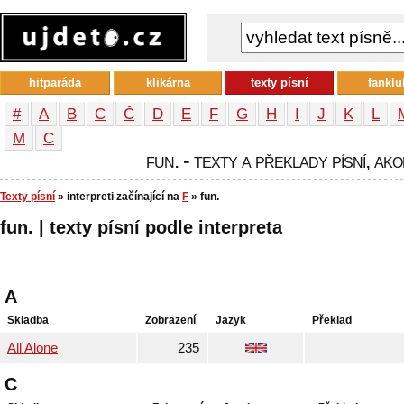
hitparáda
klikárna
texty písní
fanklu
#
A
B
C
Č
D
E
F
G
H
I
J
K
L
М
С
fun. - texty a překlady písní, ako
Texty písní
» interpreti začínající na
F
» fun.
fun. | texty písní podle interpreta
A
Skladba
Zobrazení
Jazyk
Překlad
All Alone
235
C