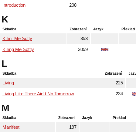
Introduction
208
K
Skladba
Zobrazení
Jazyk
Překlad
Killin´ Me Softy
393
Killing Me Softly
3099
L
Skladba
Zobrazení
Jaz
Living
225
Living Like There Ain´t No Tomorrow
234
M
Skladba
Zobrazení
Jazyk
Překlad
Manifest
197