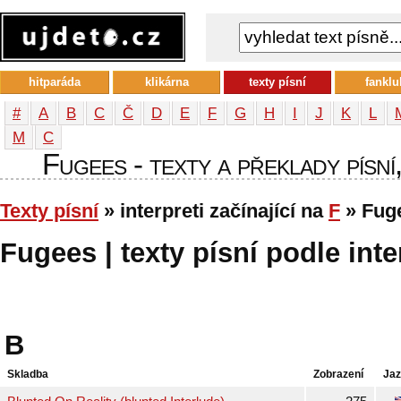
hitparáda
klikárna
texty písní
fanklu
#
A
B
C
Č
D
E
F
G
H
I
J
K
L
М
С
Fugees - texty a překlady písní
Texty písní
» interpreti začínající na
F
» Fug
Fugees | texty písní podle inte
B
Skladba
Zobrazení
Ja