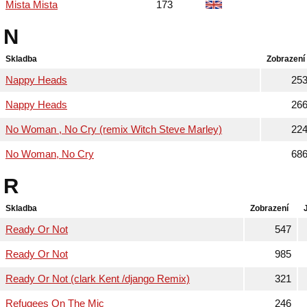
Mista Mista
173
N
Skladba
Zobrazení
Nappy Heads
25
Nappy Heads
26
No Woman , No Cry (remix Witch Steve Marley)
22
No Woman, No Cry
68
R
Skladba
Zobrazení
Ready Or Not
547
Ready Or Not
985
Ready Or Not (clark Kent /django Remix)
321
Refugees On The Mic
246