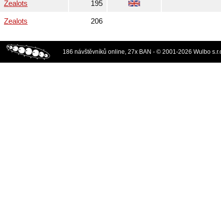
Zealots
195
Zealots
206
186 návštěvníků online, 27x BAN - © 2001-2026 Wulbo s.r.o