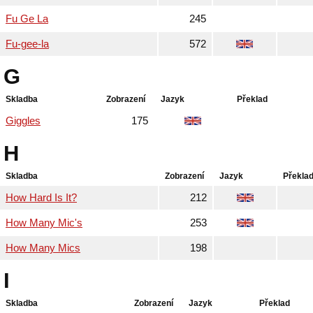
Fu Ge La
245
Fu-gee-la
572
G
Skladba
Zobrazení
Jazyk
Překlad
Giggles
175
H
Skladba
Zobrazení
Jazyk
Překla
How Hard Is It?
212
How Many Mic's
253
How Many Mics
198
I
Skladba
Zobrazení
Jazyk
Překlad