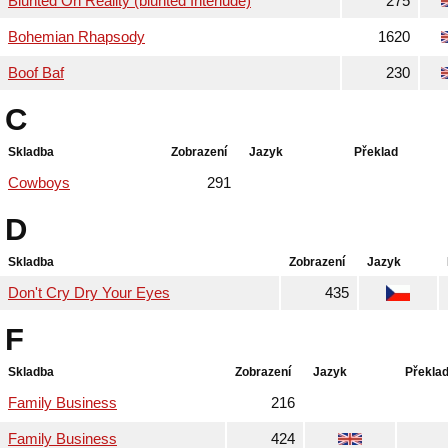
Blunted On Reality (blunted Interlude)
275
Bohemian Rhapsody
1620
Boof Baf
230
C
Skladba
Zobrazení
Jazyk
Překlad
Cowboys
291
D
Skladba
Zobrazení
Jazyk
Don't Cry Dry Your Eyes
435
F
Skladba
Zobrazení
Jazyk
Překla
Family Business
216
Family Business
424