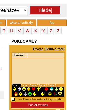
um
akce a festivaly
faq
T
U
V
W
X
Y
Z
Ž
POKECÁME?
Pokec [6:00-21:59]
Jméno:
a
|
Sada 1
Sada 2
Sada 3
Sada 4
Sada 5