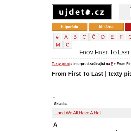
hitparáda
klikárna
#
A
B
C
Č
D
E
F
М
С
From First To Last -
Texty písní
» interpreti začínající na
F
» From Fir
From First To Last | texty pí
.
Skladba
...and We All Have A Hell
A