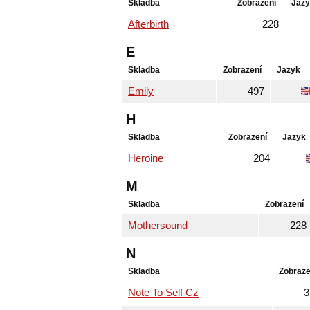
Skladba
Zobrazení
Jaz
Afterbirth
228
E
Skladba
Zobrazení
Jazyk
Emily
497
H
Skladba
Zobrazení
Jazyk
Heroine
204
M
Skladba
Zobrazení
Mothersound
228
N
Skladba
Zobraze
Note To Self Cz
3