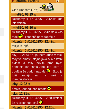
emilio, 19.45
:13
Glen Hansard (+56)
mfy870, 06.19
:58
Neznámý #16613295, 12.42
: kde
:01
jste všichni
mfy870, 06.16
:41
Neznámý #16613295, 12.42
:Já vás
:01
moc
konečně nám zapršelo
Neznámý #16613295, 12.42
:01
tak je to lepší
Neznámý #16613295, 12.41
:21
sky, 12.21
:Ne, já jsem duše v těle,
:50
tedy ve hmotě, stejně jako ty a ostatní
bytosti a taky nevím proč bych
nemohla být sama Ano, teď jsem a
doufám že budu i nadále
někdo je
totiž raději sám a než s
manipulátorem
sky, 12.22
:31
hmota, jednoduchá hmota
sky, 12.21
:50
Neznámý #16613295, 12.20
:stačí,
:31
že ty jsi jednoduchá
Neznámý #16613295, 12.20
:31