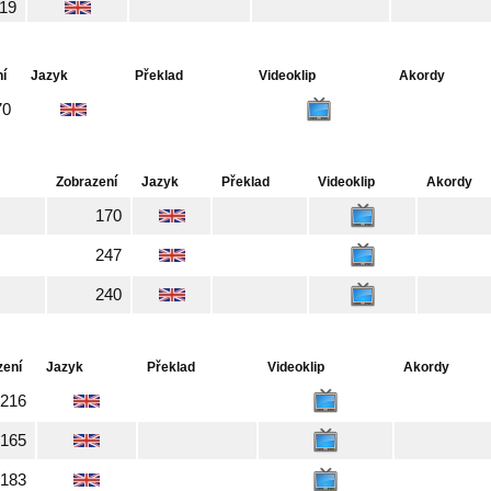
19
í
Jazyk
Překlad
Videoklip
Akordy
70
Zobrazení
Jazyk
Překlad
Videoklip
Akordy
170
247
240
zení
Jazyk
Překlad
Videoklip
Akordy
216
165
183