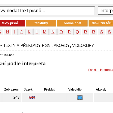
texty písní
fankluby
online chat
diskuzní fór
G
H
I
J
K
L
M
N
O
P
Q
R
Ř
S
Š
 texty a překlady písní, akordy, videoklipy
st To Last
sní podle interpreta
Fanklub interpret
Zobrazení
Jazyk
Překlad
Videoklip
Akordy
243