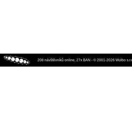
208 návštěvníků online, 27x BAN - © 2001-2026 Wulbo s.r.o