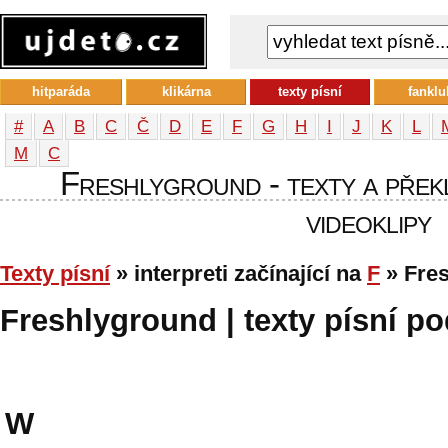
hitparáda
klikárna
texty písní
fanklu
#
A
B
C
Č
D
E
F
G
H
I
J
K
L
М
С
Freshlyground - texty a překl
videoklipy
Texty písní
» interpreti začínající na
F
» Fre
Freshlyground | texty písní po
W