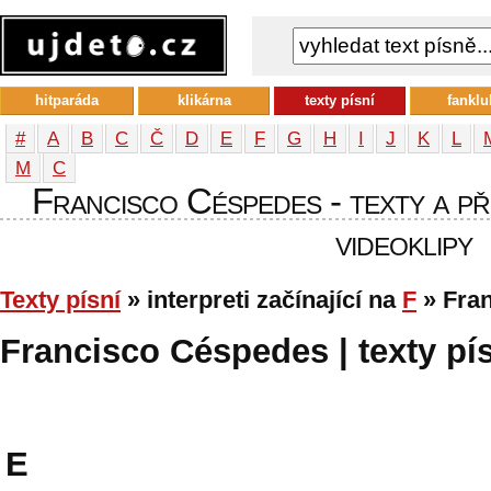
hitparáda
klikárna
texty písní
fanklu
#
A
B
C
Č
D
E
F
G
H
I
J
K
L
М
С
Francisco Céspedes - texty a pře
videoklipy
Texty písní
» interpreti začínající na
F
» Fra
Francisco Céspedes | texty pís
E