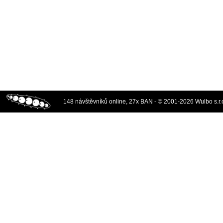
148 návštěvníků online, 27x BAN - © 2001-2026 Wulbo s.r.o