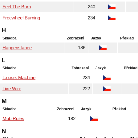
Feel The Burn
240
Freewheel Burning
234
H
Skladba
Zobrazení
Jazyk
Překlad
Happenstance
186
L
Skladba
Zobrazení
Jazyk
Překlad
L.o.v.e. Machine
234
Live Wire
222
M
Skladba
Zobrazení
Jazyk
Překlad
Mob Rules
182
N