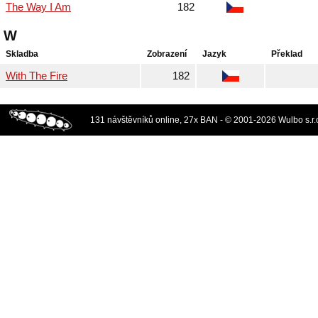
The Way I Am
182
W
Skladba
Zobrazení
Jazyk
Překlad
With The Fire
182
131 návštěvníků online, 27x BAN - © 2001-2026 Wulbo s.r.o