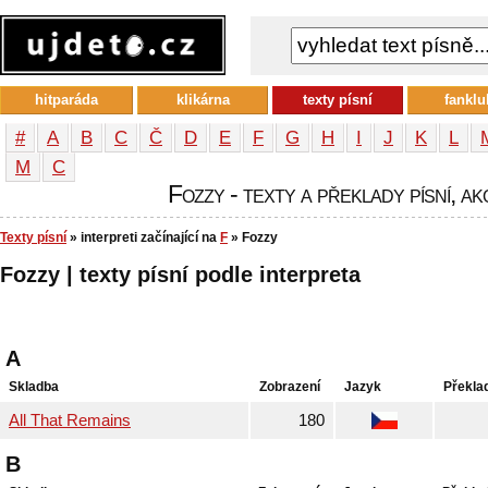
hitparáda
klikárna
texty písní
fanklu
#
A
B
C
Č
D
E
F
G
H
I
J
K
L
М
С
Fozzy - texty a překlady písní, ak
Texty písní
» interpreti začínající na
F
» Fozzy
Fozzy | texty písní podle interpreta
A
Skladba
Zobrazení
Jazyk
Překla
All That Remains
180
B