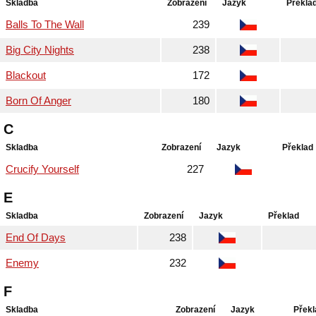
Skladba
Zobrazení
Jazyk
Překla
Balls To The Wall
239
Big City Nights
238
Blackout
172
Born Of Anger
180
C
Skladba
Zobrazení
Jazyk
Překlad
Crucify Yourself
227
E
Skladba
Zobrazení
Jazyk
Překlad
End Of Days
238
Enemy
232
F
Skladba
Zobrazení
Jazyk
Překl