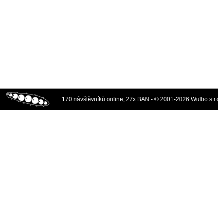
170 návštěvníků online, 27x BAN - © 2001-2026 Wulbo s.r.o