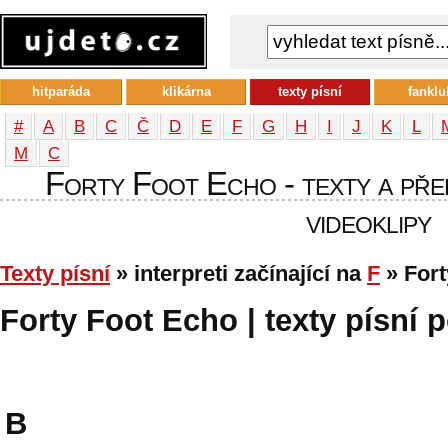
hitparáda
klikárna
texty písní
fanklu
#
A
B
C
Č
D
E
F
G
H
I
J
K
L
М
С
Forty Foot Echo - texty a přek
videoklipy
Texty písní
» interpreti začínající na
F
» Fort
Forty Foot Echo | texty písní p
B