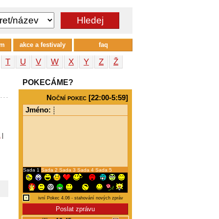
um
akce a festivaly
faq
T
U
V
W
X
Y
Z
Ž
POKECÁME?
Noční pokec [22:00-5:59]
Jméno:
a
|
Sada 1
Sada 2
Sada 3
Sada 4
Sada 5