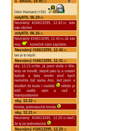
emilio, 19.45
:13
Glen Hansard (+56)
mfy870, 06.19
:58
Neznámý #16613295, 12.42
: kde
:01
jste všichni
mfy870, 06.16
:41
Neznámý #16613295, 12.42
:Já vás
:01
moc
konečně nám zapršelo
Neznámý #16613295, 12.42
:01
tak je to lepší
Neznámý #16613295, 12.41
:21
sky, 12.21
:Ne, já jsem duše v těle,
:50
tedy ve hmotě, stejně jako ty a ostatní
bytosti a taky nevím proč bych
nemohla být sama Ano, teď jsem a
doufám že budu i nadále
někdo je
totiž raději sám a než s
manipulátorem
sky, 12.22
:31
hmota, jednoduchá hmota
sky, 12.21
:50
Neznámý #16613295, 12.20
:stačí,
:31
že ty jsi jednoduchá
Neznámý #16613295, 12.20
:31