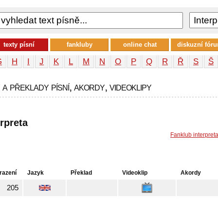
texty písní
fankluby
online chat
diskuzní fór
G
H
I
J
K
L
M
N
O
P
Q
R
Ř
S
Š
 a překlady písní, akordy, videoklipy
erpreta
Fanklub interpret
razení
Jazyk
Překlad
Videoklip
Akordy
205