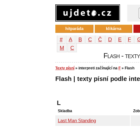
hitparáda
klikárna
#
A
B
C
Č
D
E
F
М
С
Flash - texty
Texty písní
» interpreti začínající na
F
» Flash
Flash | texty písní podle int
L
Skladba
Zob
Last Man Standing