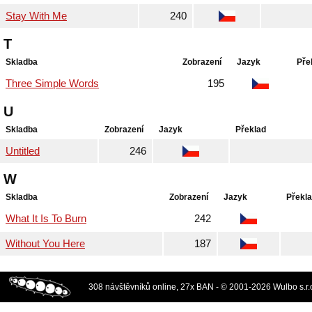
Stay With Me
240
T
Skladba
Zobrazení
Jazyk
Pře
Three Simple Words
195
U
Skladba
Zobrazení
Jazyk
Překlad
Untitled
246
W
Skladba
Zobrazení
Jazyk
Překl
What It Is To Burn
242
Without You Here
187
308 návštěvníků online, 27x BAN - © 2001-2026 Wulbo s.r.o