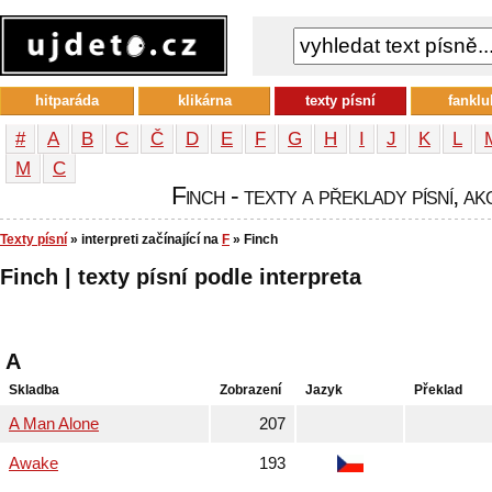
hitparáda
klikárna
texty písní
fanklu
#
A
B
C
Č
D
E
F
G
H
I
J
K
L
М
С
Finch - texty a překlady písní, ak
Texty písní
» interpreti začínající na
F
» Finch
Finch | texty písní podle interpreta
A
Skladba
Zobrazení
Jazyk
Překlad
A Man Alone
207
Awake
193