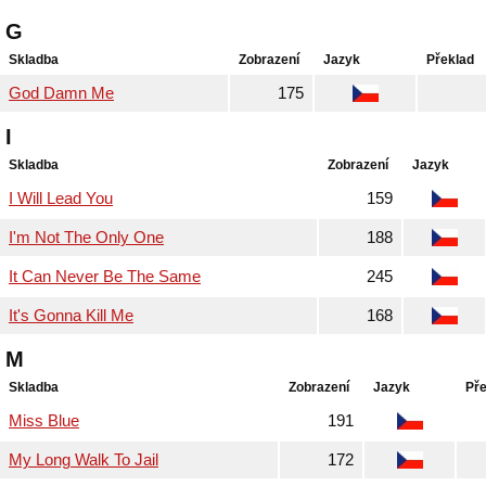
G
Skladba
Zobrazení
Jazyk
Překlad
God Damn Me
175
I
Skladba
Zobrazení
Jazyk
I Will Lead You
159
I'm Not The Only One
188
It Can Never Be The Same
245
It's Gonna Kill Me
168
M
Skladba
Zobrazení
Jazyk
Pře
Miss Blue
191
My Long Walk To Jail
172