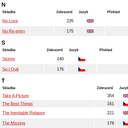
N
Skladba
Zobrazení
Jazyk
Překlad
No Love
235
No Re-entry
175
S
Skladba
Zobrazení
Jazyk
Překlad
Skinny
240
So I Quit
176
T
Skladba
Zobrazení
Jazy
Take A Picture
354
The Best Things
161
The Inevitable Relapse
221
The Missing
178