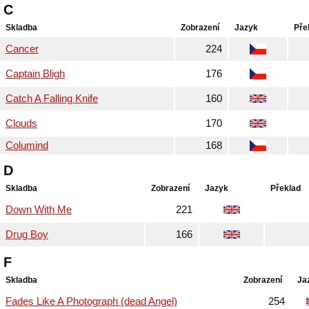
C
Skladba
Zobrazení
Jazyk
Pře
Cancer
224
Captain Bligh
176
Catch A Falling Knife
160
Clouds
170
Columind
168
D
Skladba
Zobrazení
Jazyk
Překlad
Down With Me
221
Drug Boy
166
F
Skladba
Zobrazení
Ja
Fades Like A Photograph (dead Angel)
254