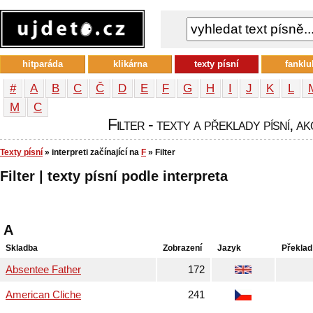
hitparáda
klikárna
texty písní
fanklu
#
A
B
C
Č
D
E
F
G
H
I
J
K
L
М
С
Filter - texty a překlady písní, ak
Texty písní
» interpreti začínající na
F
» Filter
Filter | texty písní podle interpreta
A
Skladba
Zobrazení
Jazyk
Překlad
Absentee Father
172
American Cliche
241