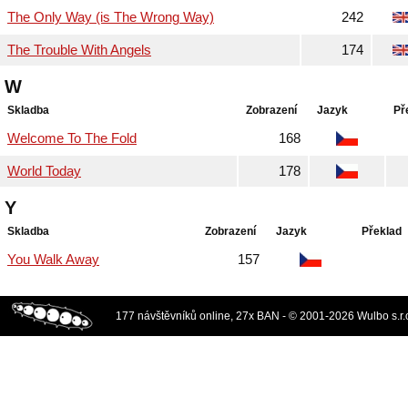
The Only Way (is The Wrong Way)
242
The Trouble With Angels
174
W
Skladba
Zobrazení
Jazyk
Př
Welcome To The Fold
168
World Today
178
Y
Skladba
Zobrazení
Jazyk
Překlad
You Walk Away
157
177 návštěvníků online, 27x BAN - © 2001-2026 Wulbo s.r.o