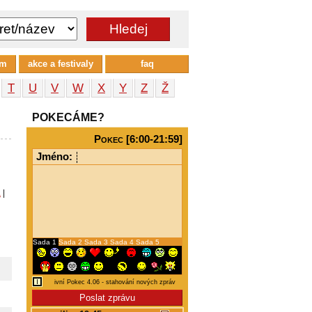
um
akce a festivaly
faq
T
U
V
W
X
Y
Z
Ž
POKECÁME?
Pokec [6:00-21:59]
Jméno:
a
|
Sada 1
Sada 2
Sada 3
Sada 4
Sada 5