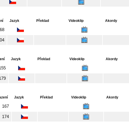
ní
Jazyk
Překlad
Videoklip
Akordy
68
04
ení
Jazyk
Překlad
Videoklip
Akordy
155
179
azení
Jazyk
Překlad
Videoklip
Akordy
167
174