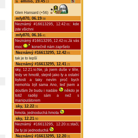
emilio, 19.45
:13
Glen Hansard (+56)
mfy870, 06.19
:58
Neznámý #16613295, 12.42
: kde
:01
jste všichni
mfy870, 06.16
:41
Neznámý #16613295, 12.42
:Já vás
:01
moc
konečně nám zapršelo
Neznámý #16613295, 12.42
:01
tak je to lepší
Neznámý #16613295, 12.41
:21
sky, 12.21
:Ne, já jsem duše v těle,
:50
tedy ve hmotě, stejně jako ty a ostatní
bytosti a taky nevím proč bych
nemohla být sama Ano, teď jsem a
doufám že budu i nadále
někdo je
totiž raději sám a než s
manipulátorem
sky, 12.22
:31
hmota, jednoduchá hmota
sky, 12.21
:50
Neznámý #16613295, 12.20
:stačí,
:31
že ty jsi jednoduchá
Neznámý #16613295, 12.20
:31