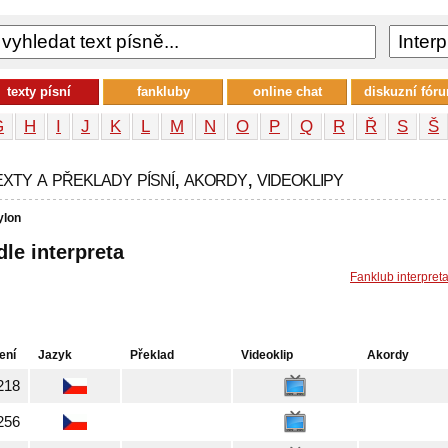
texty písní
fankluby
online chat
diskuzní fór
G
H
I
J
K
L
M
N
O
P
Q
R
Ř
S
Š
xty a překlady písní, akordy, videoklipy
ylon
dle interpreta
Fanklub interpret
ení
Jazyk
Překlad
Videoklip
Akordy
218
256