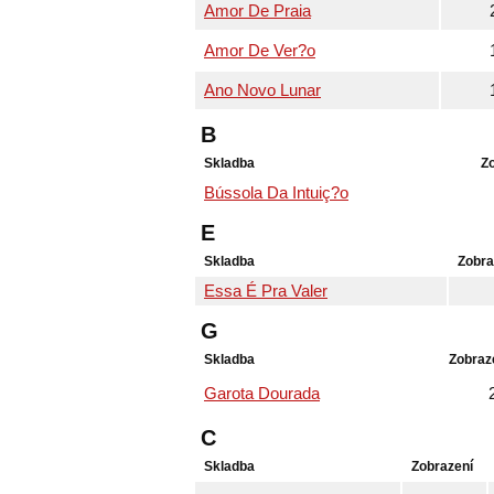
Amor De Praia
Amor De Ver?o
Ano Novo Lunar
B
Skladba
Z
Bússola Da Intuiç?o
E
Skladba
Zobra
Essa É Pra Valer
G
Skladba
Zobraz
Garota Dourada
C
Skladba
Zobrazení