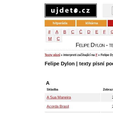
hitparáda
klikárna
#
A
B
C
Č
D
E
F
М
С
Felipe Dylon - te
Texty písní
» interpreti začínající na
F
» Felipe D
Felipe Dylon | texty písní po
A
Skladba
Zobraz
A Sua Maneira
Acorda Brasil