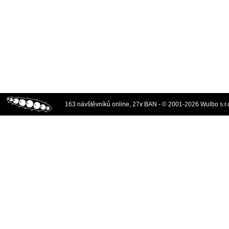
163 návštěvníků online, 27x BAN - © 2001-2026 Wulbo s.r.o