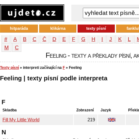
hitparáda
klikárna
texty písní
fanklu
#
A
B
C
Č
D
E
F
G
H
I
J
K
L
М
С
Feeling - texty a překlady písní, a
Texty písní
» interpreti začínající na
F
» Feeling
Feeling | texty písní podle interpreta
F
Skladba
Zobrazení
Jazyk
Překl
Fill My Little World
219
N