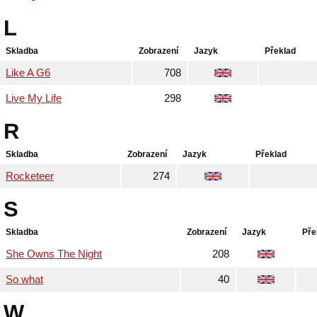
L
Skladba
Zobrazení
Jazyk
Překlad
Like A G6
708
Live My Life
298
R
Skladba
Zobrazení
Jazyk
Překlad
Rocketeer
274
S
Skladba
Zobrazení
Jazyk
Pře
She Owns The Night
208
So what
40
W