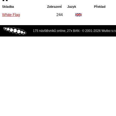
Skladba
Zobrazení
Jazyk
Překlad
White Flag
244
175 návštěvníků online, 27x BAN - © 2001-2026 Wulbo s.r.o