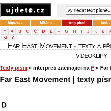
hitparáda
klikárna
texty písní
fanklu
#
A
B
C
Č
D
E
F
G
H
I
J
K
L
М
С
Far East Movement - texty a pře
videoklipy
Texty písní
» interpreti začínající na
F
» Far
Far East Movement | texty písn
D