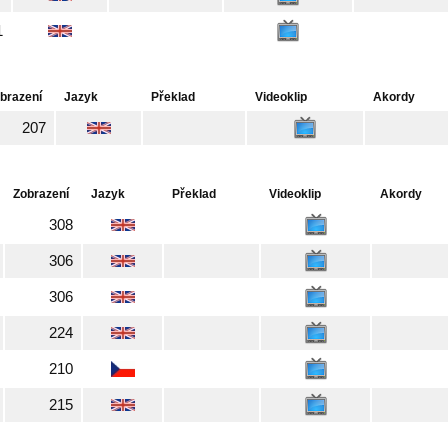
1
brazení
Jazyk
Překlad
Videoklip
Akordy
207
Zobrazení
Jazyk
Překlad
Videoklip
Akordy
308
306
306
224
210
215