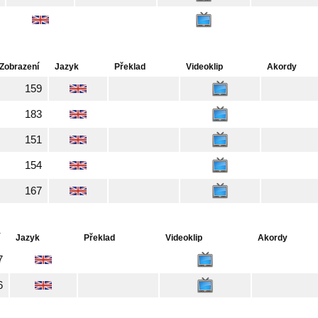
Zobrazení
Jazyk
Překlad
Videoklip
Akordy
159
183
151
154
167
Jazyk
Překlad
Videoklip
Akordy
7
6