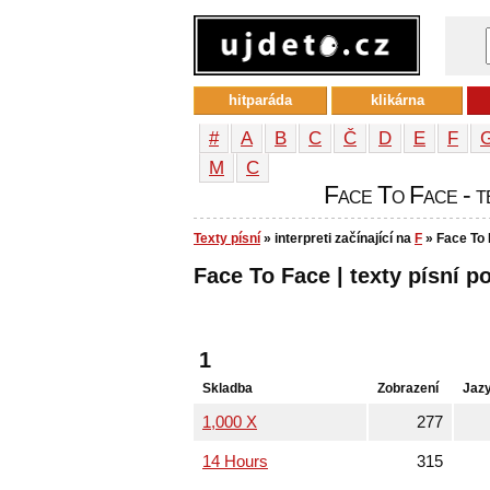
hitparáda
klikárna
#
A
B
C
Č
D
E
F
М
С
Face To Face - te
Texty písní
» interpreti začínající na
F
» Face To
Face To Face | texty písní po
1
Skladba
Zobrazení
Jaz
1,000 X
277
14 Hours
315