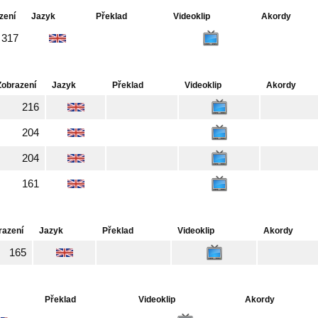
zení
Jazyk
Překlad
Videoklip
Akordy
317
Zobrazení
Jazyk
Překlad
Videoklip
Akordy
216
204
204
161
razení
Jazyk
Překlad
Videoklip
Akordy
165
Překlad
Videoklip
Akordy