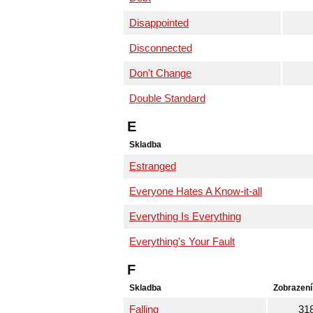
Disappointed
Disconnected
Don't Change
Double Standard
E
Skladba
Estranged
Everyone Hates A Know-it-all
Everything Is Everything
Everything's Your Fault
F
Skladba
Zobrazení
Falling
31