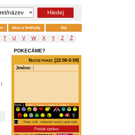
um
akce a festivaly
faq
T
U
V
W
X
Y
Z
Ž
POKECÁME?
Noční pokec [22:00-5:59]
Jméno:
a
|
Sada 1
Sada 2
Sada 3
Sada 4
Sada 5