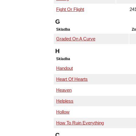
Fight Or Flight
24
G
Skladba
Zo
Graded On A Curve
H
Skladba
Handout
Heart Of Hearts
Heaven
Helpless
Hollow
How To Ruin Everything
C