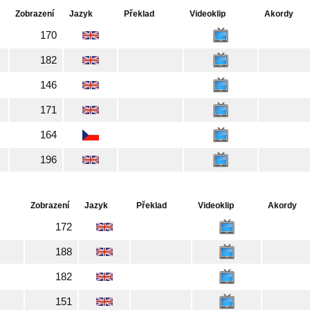
Zobrazení
Jazyk
Překlad
Videoklip
Akordy
170
182
146
171
164
196
Zobrazení
Jazyk
Překlad
Videoklip
Akordy
172
188
182
151