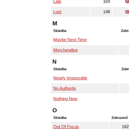
Late
169
Lost
148
M
Skladba
Zobr
Maybe Next Time
Merchendise
N
Skladba
Zobr
Nearly Impossible
No Authority
Nothing New
O
Skladba
Zobrazení
Out Of Focus
182