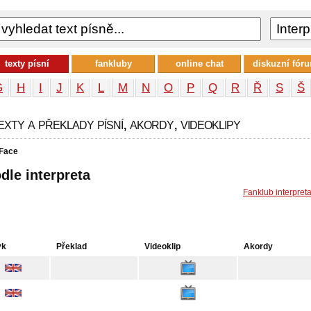
texty písní
fankluby
online chat
diskuzní fór
G
H
I
J
K
L
M
N
O
P
Q
R
Ř
S
Š
xty a překlady písní, akordy, videoklipy
 Face
dle interpreta
Fanklub interpret
yk
Překlad
Videoklip
Akordy