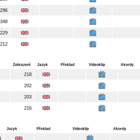
296
348
229
212
Zobrazení
Jazyk
Překlad
Videoklip
Akordy
218
202
203
216
Jazyk
Překlad
Videoklip
Akordy
8