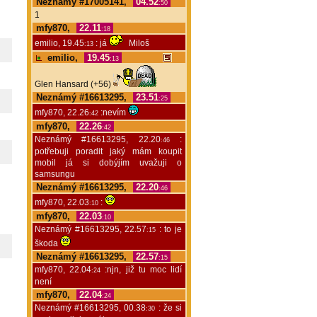
Neznámý #17005141,
04.52
:50
1
mfy870,
22.11
:18
emilio, 19.45
: já
Miloš
:13
emilio,
19.45
:13
Glen Hansard (+56)
Neznámý #16613295,
23.51
:25
mfy870, 22.26
:nevím
:42
mfy870,
22.26
:42
Neznámý #16613295, 22.20
:
:46
potřebuji poradit jaký mám koupit
mobil já si dobýjím uvažuji o
samsungu
Neznámý #16613295,
22.20
:46
mfy870, 22.03
:
:10
mfy870,
22.03
:10
Neznámý #16613295, 22.57
: to je
:15
škoda
Neznámý #16613295,
22.57
:15
mfy870, 22.04
:njn, již tu moc lidí
:24
není
mfy870,
22.04
:24
Neznámý #16613295, 00.38
: že si
:30