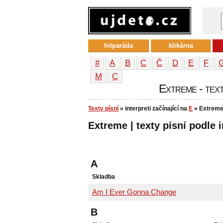
hitparáda
klikárna
#
A
B
C
Č
D
E
F
М
С
Extreme - text
Texty písní
» interpreti začínající na
E
» Extrem
Extreme | texty písní podle i
A
Skladba
Am I Ever Gonna Change
B