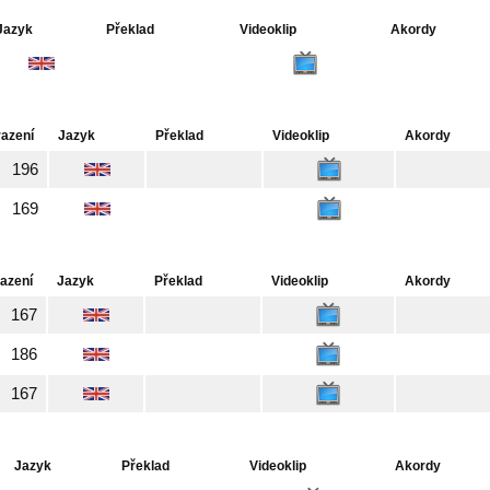
Jazyk
Překlad
Videoklip
Akordy
azení
Jazyk
Překlad
Videoklip
Akordy
196
169
azení
Jazyk
Překlad
Videoklip
Akordy
167
186
167
Jazyk
Překlad
Videoklip
Akordy