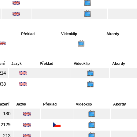
Překlad
Videoklip
Akordy
ení
Jazyk
Překlad
Videoklip
Akordy
214
338
azení
Jazyk
Překlad
Videoklip
Akordy
180
2129
213