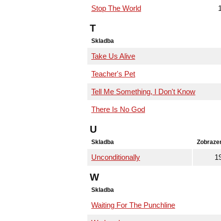
Stop The World
T
Skladba
Take Us Alive
Teacher's Pet
Tell Me Something, I Don't Know
There Is No God
U
Skladba
Zobraze
Unconditionally
1
W
Skladba
Waiting For The Punchline