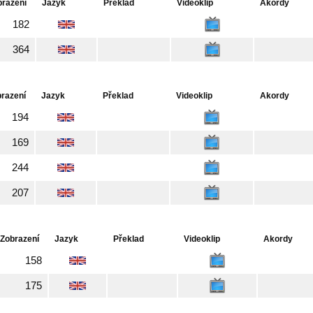
brazení
Jazyk
Překlad
Videoklip
Akordy
182
364
razení
Jazyk
Překlad
Videoklip
Akordy
194
169
244
207
Zobrazení
Jazyk
Překlad
Videoklip
Akordy
158
175