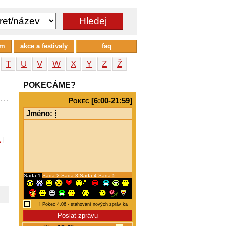
um
akce a festivaly
faq
T
U
V
W
X
Y
Z
Ž
POKECÁME?
Pokec [6:00-21:59]
Jméno:
a
|
Sada 1
Sada 2
Sada 3
Sada 4
Sada 5