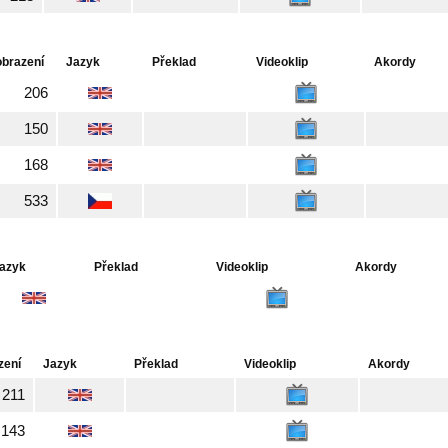
obrazení
Jazyk
Překlad
Videoklip
Akordy
206
150
168
533
azyk
Překlad
Videoklip
Akordy
zení
Jazyk
Překlad
Videoklip
Akordy
211
143