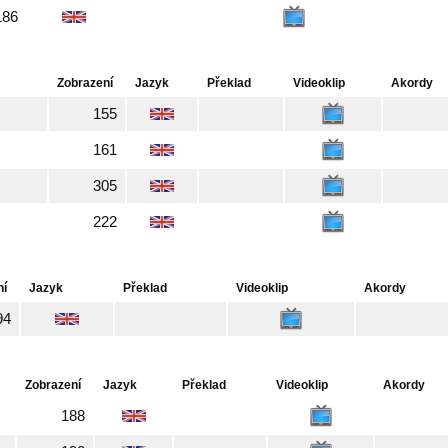
186
Zobrazení
Jazyk
Překlad
Videoklip
Akordy
155
161
305
222
ní
Jazyk
Překlad
Videoklip
Akordy
94
Zobrazení
Jazyk
Překlad
Videoklip
Akordy
188