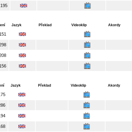
195
ení
Jazyk
Překlad
Videoklip
Akordy
151
298
208
156
ení
Jazyk
Překlad
Videoklip
Akordy
175
286
194
168