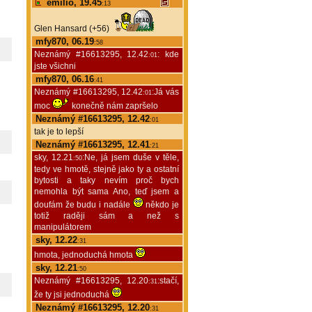
emilio, 19.45
:13
Glen Hansard (+56)
mfy870, 06.19
:58
Neznámý #16613295, 12.42
: kde
:01
jste všichni
mfy870, 06.16
:41
Neznámý #16613295, 12.42
:Já vás
:01
moc
konečně nám zapršelo
Neznámý #16613295, 12.42
:01
tak je to lepší
Neznámý #16613295, 12.41
:21
sky, 12.21
:Ne, já jsem duše v těle,
:50
tedy ve hmotě, stejně jako ty a ostatní
bytosti a taky nevím proč bych
nemohla být sama Ano, teď jsem a
doufám že budu i nadále
někdo je
totiž raději sám a než s
manipulátorem
sky, 12.22
:31
hmota, jednoduchá hmota
sky, 12.21
:50
Neznámý #16613295, 12.20
:stačí,
:31
že ty jsi jednoduchá
Neznámý #16613295, 12.20
:31