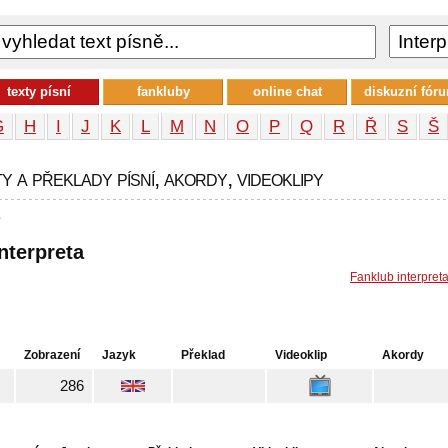
texty písní
fankluby
online chat
diskuzní fór
G
H
I
J
K
L
M
N
O
P
Q
R
Ř
S
Š
y a překlady písní, akordy, videoklipy
e
nterpreta
Fanklub interpret
Zobrazení
Jazyk
Překlad
Videoklip
Akordy
286