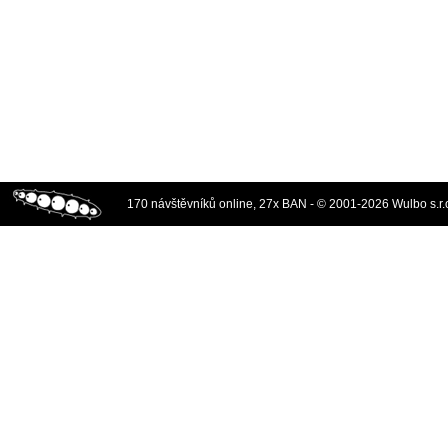
170 návštěvníků online, 27x BAN - © 2001-2026 Wulbo s.r.o