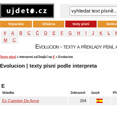
hitparáda
klikárna
texty písní
fanklu
#
A
B
C
Č
D
E
F
G
H
I
J
K
L
М
С
Evolucion - texty a překlady písní, 
Texty písní
» interpreti začínající na
E
» Evolucion
Evolucion | texty písní podle interpreta
E
Skladba
Zobrazení
Jazyk
Př
Es Cuestion De Amor
204