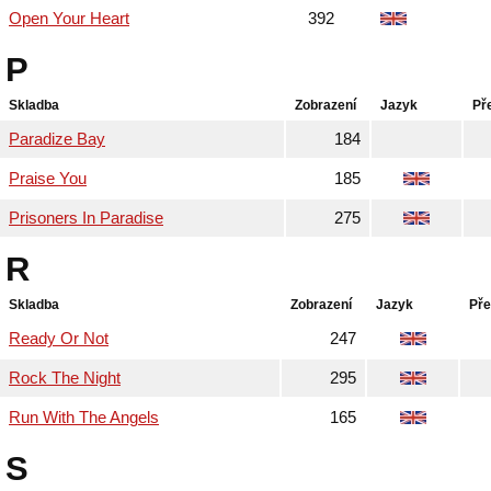
Open Your Heart
392
P
Skladba
Zobrazení
Jazyk
Př
Paradize Bay
184
Praise You
185
Prisoners In Paradise
275
R
Skladba
Zobrazení
Jazyk
Pře
Ready Or Not
247
Rock The Night
295
Run With The Angels
165
S