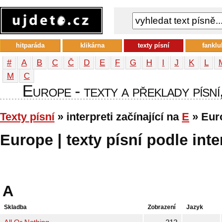
hitparáda
klikárna
texty písní
fanklu
#
A
B
C
Č
D
E
F
G
H
I
J
K
L
М
С
Europe - texty a překlady písní
Texty písní
» interpreti začínající na
E
» Eur
Europe | texty písní podle inte
A
Skladba
Zobrazení
Jazyk