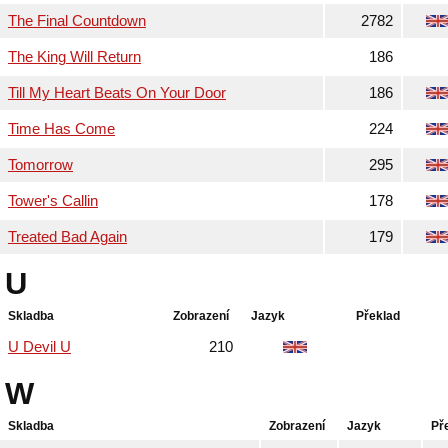
The Final Countdown
2782
The King Will Return
186
Till My Heart Beats On Your Door
186
Time Has Come
224
Tomorrow
295
Tower's Callin
178
Treated Bad Again
179
U
Skladba
Zobrazení
Jazyk
Překlad
U Devil U
210
W
Skladba
Zobrazení
Jazyk
Př