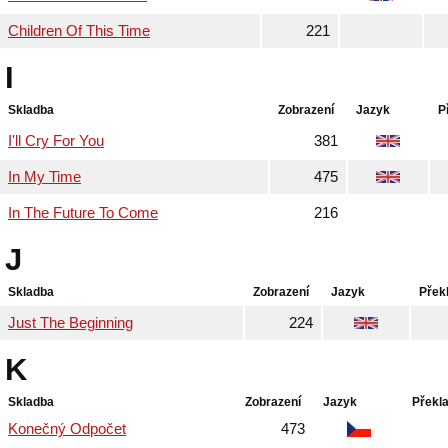
Children Of This Time
221
I
Skladba
Zobrazení
Jazyk
P
I'll Cry For You
381
In My Time
475
In The Future To Come
216
J
Skladba
Zobrazení
Jazyk
Přek
Just The Beginning
224
K
Skladba
Zobrazení
Jazyk
Překl
Konečný Odpočet
473