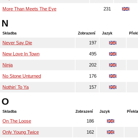
More Than Meets The Eye
231
N
Skladba
Zobrazení
Jazyk
Přek
Never Say Die
197
New Love In Town
495
Ninja
202
No Stone Unturned
176
Nothin' To Ya
157
O
Skladba
Zobrazení
Jazyk
Překl
On The Loose
186
Only Young Twice
162