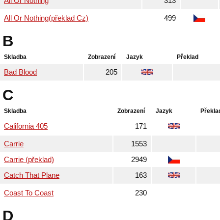
All Or Nothing
313
All Or Nothing(překlad Cz)
499
B
Skladba
Zobrazení
Jazyk
Překlad
Bad Blood
205
C
Skladba
Zobrazení
Jazyk
Překla
California 405
171
Carrie
1553
Carrie (překlad)
2949
Catch That Plane
163
Coast To Coast
230
D