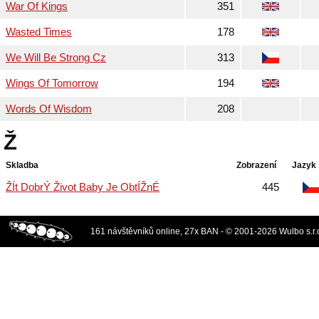
War Of Kings
351
Wasted Times
178
We Will Be Strong Cz
313
Wings Of Tomorrow
194
Words Of Wisdom
208
Ž
Skladba
Zobrazení
Jazyk
ŽÍt DobrÝ Život Baby Je ObtÍŽnÉ
445
161 návštěvníků online, 27x BAN - © 2001-2026 Wulbo s.r.o