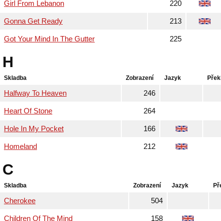
Girl From Lebanon
220
Gonna Get Ready
213
Got Your Mind In The Gutter
225
H
Skladba
Zobrazení
Jazyk
Přek
Halfway To Heaven
246
Heart Of Stone
264
Hole In My Pocket
166
Homeland
212
C
Skladba
Zobrazení
Jazyk
Př
Cherokee
504
Children Of The Mind
158