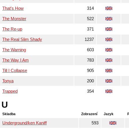
That's How
314
The Monster
522
The Re-up
371
The Real Slim Shady
1237
The Warning
603
The Way I Am
783
Till I Collapse
905
Tonya
200
Trapped
354
U
Skladba
Zobrazení
Jazyk
Underground/ken Kaniff
593