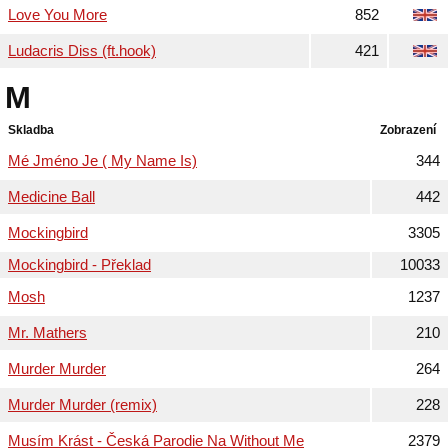
Love You More
852
Ludacris Diss (ft.hook)
421
M
Skladba
Zobrazení
Mé Jméno Je ( My Name Is)
344
Medicine Ball
442
Mockingbird
3305
Mockingbird - Překlad
10033
Mosh
1237
Mr. Mathers
210
Murder Murder
264
Murder Murder (remix)
228
Musím Krást - Česká Parodie Na Without Me
2379