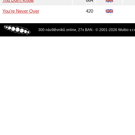
You Don't Know
664
You're Never Over
420
300 návštěvníků online, 27x BAN - © 2001-2026 Wulbo s.r.o