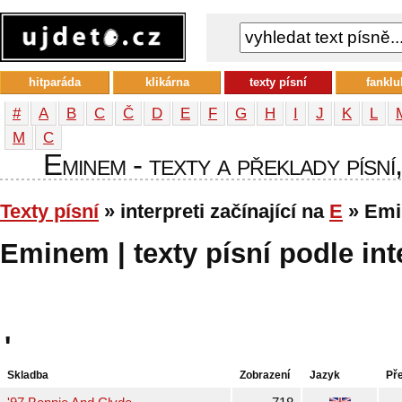
hitparáda
klikárna
texty písní
fanklu
#
A
B
C
Č
D
E
F
G
H
I
J
K
L
М
С
Eminem - texty a překlady písní
Texty písní
» interpreti začínající na
E
» Em
Eminem | texty písní podle int
'
Skladba
Zobrazení
Jazyk
Př