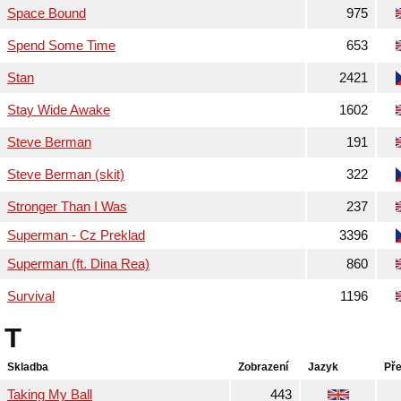
Space Bound
975
Spend Some Time
653
Stan
2421
Stay Wide Awake
1602
Steve Berman
191
Steve Berman (skit)
322
Stronger Than I Was
237
Superman - Cz Preklad
3396
Superman (ft. Dina Rea)
860
Survival
1196
T
Skladba
Zobrazení
Jazyk
Pře
Taking My Ball
443