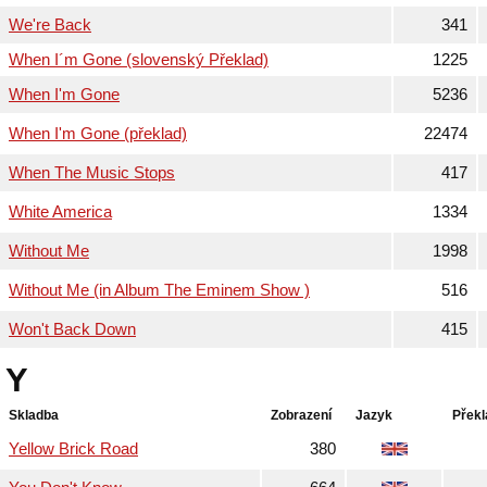
We're Back
341
When I´m Gone (slovenský Překlad)
1225
When I'm Gone
5236
When I'm Gone (překlad)
22474
When The Music Stops
417
White America
1334
Without Me
1998
Without Me (in Album The Eminem Show )
516
Won't Back Down
415
Y
Skladba
Zobrazení
Jazyk
Překl
Yellow Brick Road
380