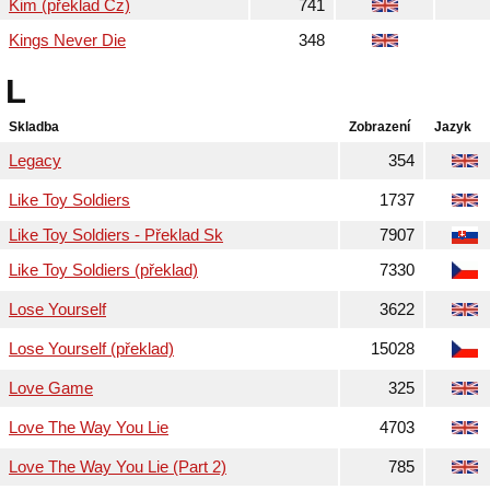
Kim (překlad Cz)
741
Kings Never Die
348
L
Skladba
Zobrazení
Jazyk
Legacy
354
Like Toy Soldiers
1737
Like Toy Soldiers - Překlad Sk
7907
Like Toy Soldiers (překlad)
7330
Lose Yourself
3622
Lose Yourself (překlad)
15028
Love Game
325
Love The Way You Lie
4703
Love The Way You Lie (Part 2)
785