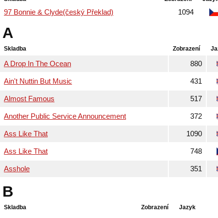
97 Bonnie & Clyde(český Překlad)
1094
A
Skladba
Zobrazení
Ja
A Drop In The Ocean
880
Ain't Nuttin But Music
431
Almost Famous
517
Another Public Service Announcement
372
Ass Like That
1090
Ass Like That
748
Asshole
351
B
Skladba
Zobrazení
Jazyk