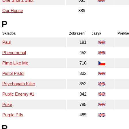
One Shot 2 Shot
539
Our House
389
P
Skladba
Zobrazení
Jazyk
Překla
Paul
181
Phenomenal
452
Pimp Like Me
710
Pistol Pistol
392
Psychopath Killer
352
Public Enemy #1
342
Puke
785
Purple Pills
489
R