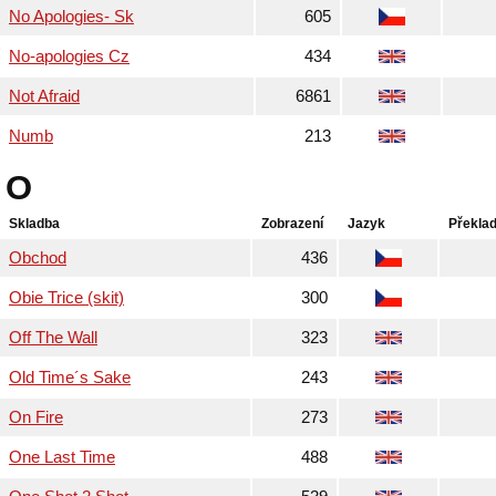
No Apologies- Sk
605
No-apologies Cz
434
Not Afraid
6861
Numb
213
O
Skladba
Zobrazení
Jazyk
Překla
Obchod
436
Obie Trice (skit)
300
Off The Wall
323
Old Time´s Sake
243
On Fire
273
One Last Time
488