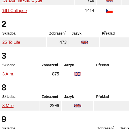
'97 Bonnie And Clyde
718
'till I Collapse
1414
2
Skladba
Zobrazení
Jazyk
Překlad
25 To Life
473
3
Skladba
Zobrazení
Jazyk
Překlad
3 A.m.
875
8
Skladba
Zobrazení
Jazyk
Překlad
8 Mile
2996
9
Skladba
Zobrazení
Jazy