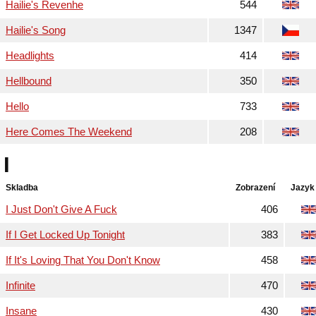
Hailie's Revenhe
544
Hailie's Song
1347
Headlights
414
Hellbound
350
Hello
733
Here Comes The Weekend
208
I
Skladba
Zobrazení
Jazyk
I Just Don't Give A Fuck
406
If I Get Locked Up Tonight
383
If It's Loving That You Don't Know
458
Infinite
470
Insane
430