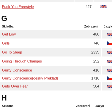
Fuck You Freestyle
427
G
Skladba
Zobrazení
Jazy
Get Low
480
Girls
746
Go To Sleep
2339
Going Through Changes
292
Guilty Conscience
416
Guilty Conscience(český Překlad)
1716
Guts Over Fear
504
H
Skladba
Zobrazení
Jazyk