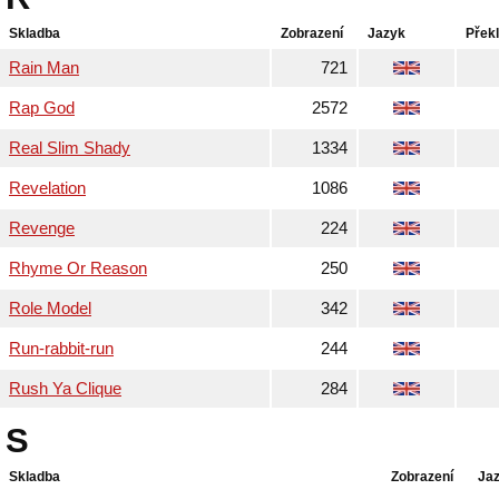
Skladba
Zobrazení
Jazyk
Přek
Rain Man
721
Rap God
2572
Real Slim Shady
1334
Revelation
1086
Revenge
224
Rhyme Or Reason
250
Role Model
342
Run-rabbit-run
244
Rush Ya Clique
284
S
Skladba
Zobrazení
Ja