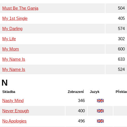
Must Be The Ganja
504
My 1st Single
405
My Darling
574
My Life
302
My Mom
600
My Name Is
633
My Name Is
524
N
Skladba
Zobrazení
Jazyk
Překla
Nasty Mind
346
Never Enough
400
No Apologies
496