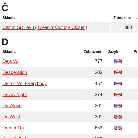
Č
Skladba
Zobrazení
Čistím Si Hlavu ( Cleanin' Out My Closet )
989
D
Skladba
Zobrazení
Jazyk
Př
Deja Vu
777
Desperation
303
Detroit Vs. Everybody
457
Devils Night
374
Die Alone
201
Dr. West
301
Dream On
653