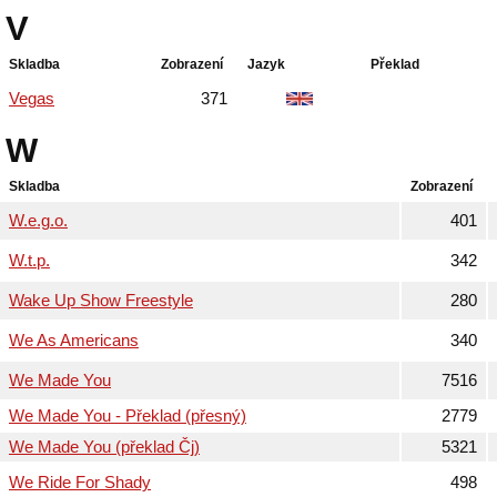
V
Skladba
Zobrazení
Jazyk
Překlad
Vegas
371
W
Skladba
Zobrazení
W.e.g.o.
401
W.t.p.
342
Wake Up Show Freestyle
280
We As Americans
340
We Made You
7516
We Made You - Překlad (přesný)
2779
We Made You (překlad Čj)
5321
We Ride For Shady
498