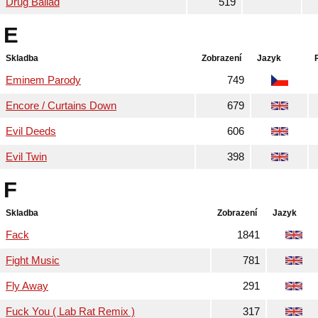
Drug Ballad
519
E
Skladba
Zobrazení
Jazyk
Eminem Parody
749
Encore / Curtains Down
679
Evil Deeds
606
Evil Twin
398
F
Skladba
Zobrazení
Jazyk
Fack
1841
Fight Music
781
Fly Away
291
Fuck You ( Lab Rat Remix )
317