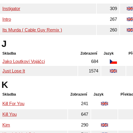
Instigator
309
Intro
267
Its Murda ( Cable Guy Remix )
260
J
Skladba
Zobrazení
Jazyk
Př
Jako Loutkoví Vojáčci
684
Just Lose It
1574
K
Skladba
Zobrazení
Jazyk
Překla
Kill For You
241
Kill You
647
Kim
290