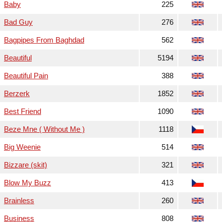
Baby
225
Bad Guy
276
Bagpipes From Baghdad
562
Beautiful
5194
Beautiful Pain
388
Berzerk
1852
Best Friend
1090
Beze Mne ( Without Me )
1118
Big Weenie
514
Bizzare (skit)
321
Blow My Buzz
413
Brainless
260
Business
808