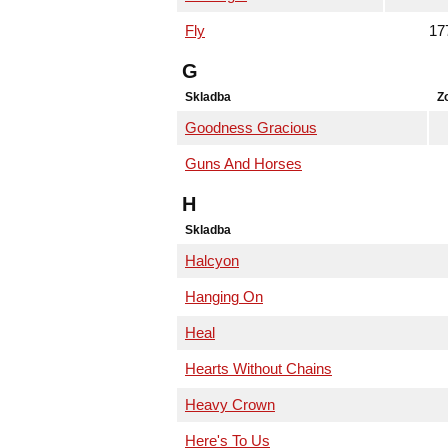
Fly
17
G
Skladba
Z
Goodness Gracious
Guns And Horses
H
Skladba
Halcyon
Hanging On
Heal
Hearts Without Chains
Heavy Crown
Here's To Us