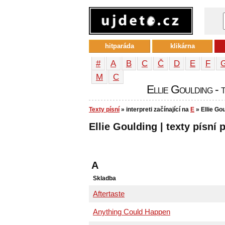
hitparáda
klikárna
#
A
B
C
Č
D
E
F
М
С
Ellie Goulding - t
Texty písní
» interpreti začínající na
E
» Ellie Go
Ellie Goulding | texty písní 
A
Skladba
Aftertaste
Anything Could Happen