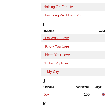
Holding On For Life
How Long Will I Love You
I
Skladba
Zobr
I Do What I Love
I Know You Care
I Need Your Love
I'll Hold My Breath
In My City
J
Skladba
Zobrazení
Jazyk
Joy
195
K