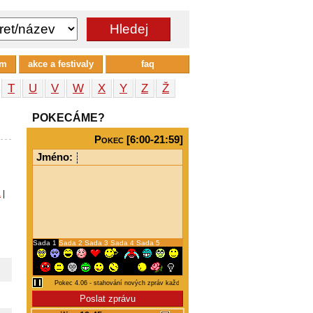
um
akce a festivaly
faq
T
U
V
W
X
Y
Z
Ž
POKECÁME?
Pokec [6:00-21:59]
Jméno:
a
|
Sada 1
Sada 2
Sada 3
Sada 4
Sada 5