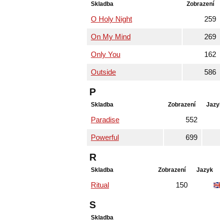
Skladba
Zobrazení
O Holy Night
259
On My Mind
269
Only You
162
Outside
586
P
Skladba
Zobrazení
Jazy
Paradise
552
Powerful
699
R
Skladba
Zobrazení
Jazyk
Ritual
150
S
Skladba