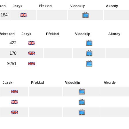
zení
Jazyk
Překlad
Videoklip
Akordy
184
Zobrazení
Jazyk
Překlad
Videoklip
Akordy
422
178
9251
Jazyk
Překlad
Videoklip
Akordy