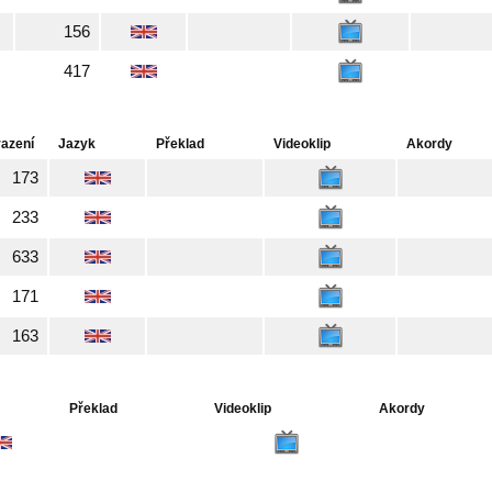
156
417
azení
Jazyk
Překlad
Videoklip
Akordy
173
233
633
171
163
Překlad
Videoklip
Akordy