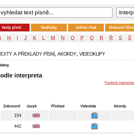
texty písní
fankluby
online chat
diskuzní fór
G
H
I
J
K
L
M
N
O
P
Q
R
Ř
S
Š
exty a překlady písní, akordy, videoklipy
ulding
podle interpreta
Fanklub interpret
Zobrazení
Jazyk
Překlad
Videoklip
Akordy
154
442