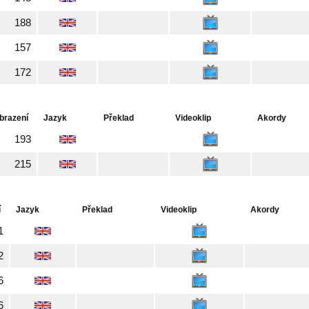
188
157
172
brazení
Jazyk
Překlad
Videoklip
Akordy
193
215
í
Jazyk
Překlad
Videoklip
Akordy
1
2
6
6