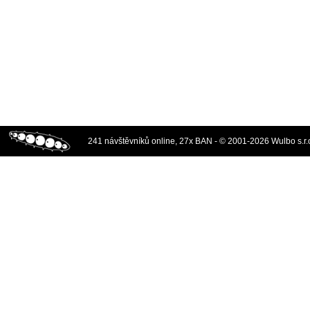
241 návštěvníků online, 27x BAN - © 2001-2026 Wulbo s.r.o