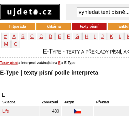
hitparáda
klikárna
texty písní
fanklu
#
A
B
C
Č
D
E
F
G
H
I
J
K
L
М
С
E-Type - texty a překlady písní, a
Texty písní
» interpreti začínající na
E
» E-Type
E-Type | texty písní podle interpreta
L
Skladba
Zobrazení
Jazyk
Překlad
Life
480