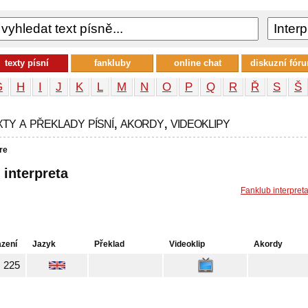
texty písní
fankluby
online chat
diskuzní fór
G
H
I
J
K
L
M
N
O
P
Q
R
Ř
S
Š
ty a překlady písní, akordy, videoklipy
re
 interpreta
Fanklub interpret
azení
Jazyk
Překlad
Videoklip
Akordy
225