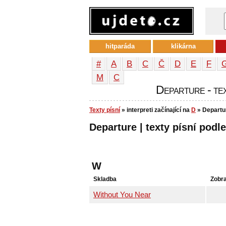
hitparáda
klikárna
#
A
B
C
Č
D
E
F
М
С
Departure - tex
Texty písní
» interpreti začínající na
D
» Departu
Departure | texty písní podle
W
Skladba
Zobr
Without You Near