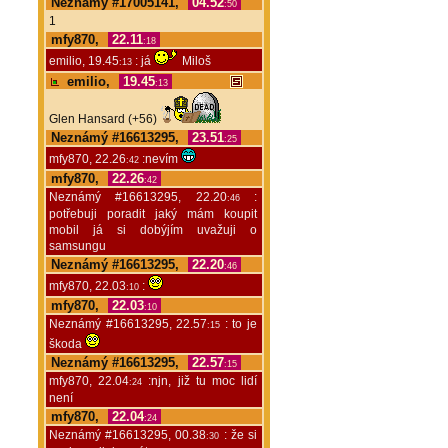
Neznámý #17005141,
04.52
:50
1
mfy870,
22.11
:18
emilio, 19.45
: já
Miloš
:13
emilio,
19.45
:13
Glen Hansard (+56)
Neznámý #16613295,
23.51
:25
mfy870, 22.26
:nevím
:42
mfy870,
22.26
:42
Neznámý #16613295, 22.20
:
:46
potřebuji poradit jaký mám koupit
mobil já si dobýjím uvažuji o
samsungu
Neznámý #16613295,
22.20
:46
mfy870, 22.03
:
:10
mfy870,
22.03
:10
Neznámý #16613295, 22.57
: to je
:15
škoda
Neznámý #16613295,
22.57
:15
mfy870, 22.04
:njn, již tu moc lidí
:24
není
mfy870,
22.04
:24
Neznámý #16613295, 00.38
: že si
:30