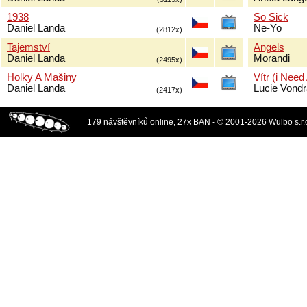
1938
So Sick
Daniel Landa
Ne-Yo
(2812x)
Tajemství
Angels
Daniel Landa
Morandi
(2495x)
Holky A Mašiny
Vítr (i Need
Daniel Landa
Lucie Vond
(2417x)
179 návštěvníků online, 27x BAN - © 2001-2026 Wulbo s.r.o