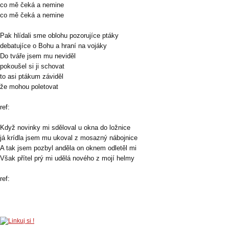
co mě čeká a nemine
co mě čeká a nemine
Pak hlídali sme oblohu pozorujíce ptáky
debatujíce o Bohu a hraní na vojáky
Do tváře jsem mu neviděl
pokoušel si ji schovat
to asi ptákum záviděl
že mohou poletovat
ref:
Když novinky mi sděloval u okna do ložnice
já krídla jsem mu ukoval z mosazný nábojnice
A tak jsem pozbyl anděla on oknem odletěl mi
Však přítel prý mi udělá nového z mojí helmy
ref: