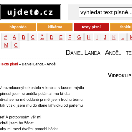
hitparáda
klikárna
texty písní
fanklu
#
A
B
C
Č
D
E
F
G
H
I
J
K
L
М
С
Daniel Landa - Anděl - te
Texty písní
» Daniel Landa - Anděl
Videoklip
Z rozmlácenýho kostela v krabici s kusem mýdla
přinesl jsem si anděla polámali mu křídla
díval se na mě oddaně já měl jsem trochu trému
tak vtiskl jsem mu do dlaně lahvičku od parfému
ref:A protoprosím věř mi
chtěl jsem ho žádat
aby mi mezi dveřmi pomohl hádat