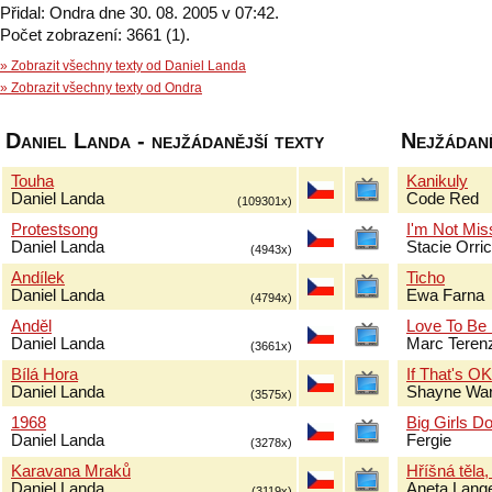
Přidal: Ondra dne 30. 08. 2005 v 07:42.
Počet zobrazení: 3661 (1).
» Zobrazit všechny texty od Daniel Landa
» Zobrazit všechny texty od Ondra
Daniel Landa - nejžádanější texty
Nejžádaně
Touha
Kanikuly
Daniel Landa
Code Red
(109301x)
Protestsong
I'm Not Mis
Daniel Landa
Stacie Orri
(4943x)
Andílek
Ticho
Daniel Landa
Ewa Farna
(4794x)
Anděl
Love To Be
Daniel Landa
Marc Terenz
(3661x)
Bílá Hora
If That's O
Daniel Landa
Shayne Wa
(3575x)
1968
Big Girls Do
Daniel Landa
Fergie
(3278x)
Karavana Mraků
Hříšná těla,
Daniel Landa
Aneta Lang
(3119x)