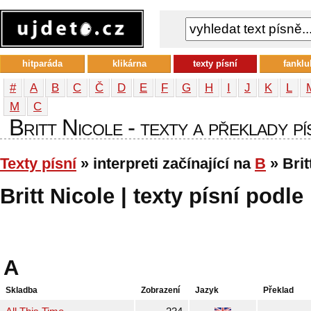
hitparáda
klikárna
texty písní
fanklu
#
A
B
C
Č
D
E
F
G
H
I
J
K
L
М
С
Britt Nicole - texty a překlady pí
Texty písní
» interpreti začínající na
B
» Brit
Britt Nicole | texty písní podle
A
Skladba
Zobrazení
Jazyk
Překlad