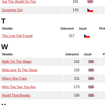
Set The World On Fire
191
Sunshine Girl
170
T
Skladba
Zobrazení
Jazyk
Pře
The Lost Get Found
217
W
Skladba
Zobrazení
Jazyk
P
Walk On The Water
152
Welcome To The Show
132
When She Cries
211
Who You Say You Are
173
World That Breaks
155