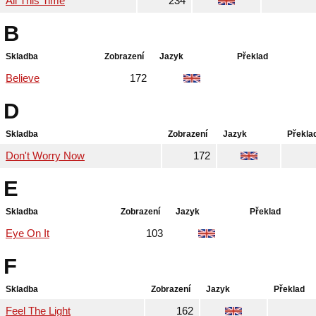
All This Time
234
B
Skladba
Zobrazení
Jazyk
Překlad
Believe
172
D
Skladba
Zobrazení
Jazyk
Překla
Don't Worry Now
172
E
Skladba
Zobrazení
Jazyk
Překlad
Eye On It
103
F
Skladba
Zobrazení
Jazyk
Překlad
Feel The Light
162