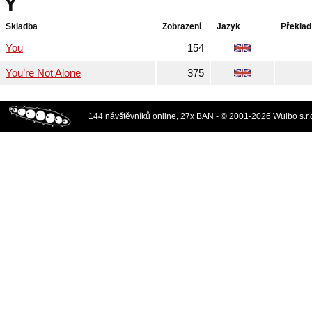
Y
Skladba
Zobrazení
Jazyk
Překlad
You
154
You’re Not Alone
375
144 návštěvníků online, 27x BAN - © 2001-2026 Wulbo s.r.o