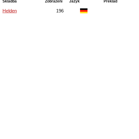
Skladba
Zobrazení
Jazyk
Překlad
Helden
196