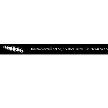
166 návštěvníků online, 27x BAN - © 2001-2026 Wulbo s.r.o