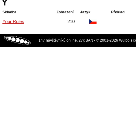
Y
Skladba
Zobrazení
Jazyk
Překlad
Your Rules
210
147 návštěvníků online, 27x BAN - © 2001-2026 Wulbo s.r.o