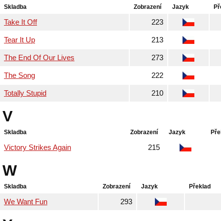
Skladba
Zobrazení
Jazyk
Př
Take It Off
223
Tear It Up
213
The End Of Our Lives
273
The Song
222
Totally Stupid
210
V
Skladba
Zobrazení
Jazyk
Pře
Victory Strikes Again
215
W
Skladba
Zobrazení
Jazyk
Překlad
We Want Fun
293