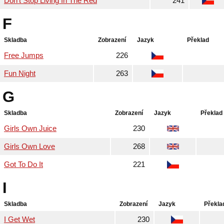
Don't Stop Living In The Red
241
F
Skladba
Zobrazení
Jazyk
Překlad
Free Jumps
226
Fun Night
263
G
Skladba
Zobrazení
Jazyk
Překlad
Girls Own Juice
230
Girls Own Love
268
Got To Do It
221
I
Skladba
Zobrazení
Jazyk
Překla
I Get Wet
230