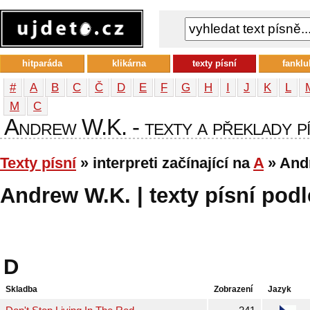
hitparáda
klikárna
texty písní
fanklu
#
A
B
C
Č
D
E
F
G
H
I
J
K
L
М
С
Andrew W.K. - texty a překlady pís
Texty písní
» interpreti začínající na
A
» And
Andrew W.K. | texty písní podl
D
Skladba
Zobrazení
Jazyk