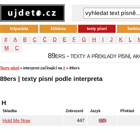
hitparáda
klikárna
texty písní
fanklu
#
A
B
C
Č
D
E
F
G
H
I
J
K
L
М
С
89ers - texty a překlady písní, ak
Texty písní
» interpreti začínající na
#
» 89ers
89ers | texty písní podle interpreta
H
Skladba
Zobrazení
Jazyk
Překlad
Hold Me Now
447