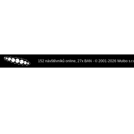
152 návštěvníků online, 27x BAN - © 2001-2026 Wulbo s.r.o